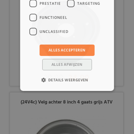
PRESTATIE
TARGETING
FUNCTIONEEL
UNCLASSIFIED
ALLES ACCEPTEREN
ALLES AFWIJZEN
39,99
34,99
DETAILS WEERGEVEN
(24V4c) Velg achter 8 inch 4 gaats grijs ATV