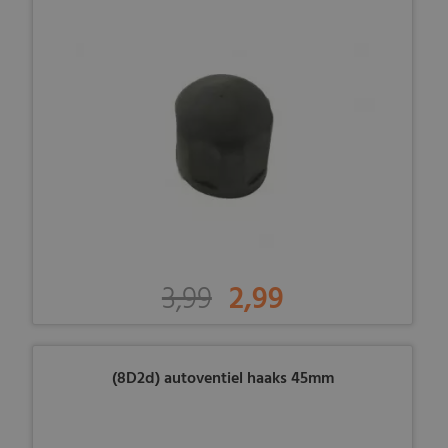
3,99
2,99
(8D2d) autoventiel haaks 45mm