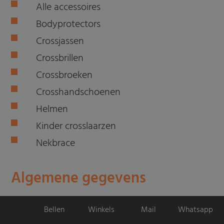
Alle accessoires
Bodyprotectors
Crossjassen
Crossbrillen
Crossbroeken
Crosshandschoenen
Helmen
Kinder crosslaarzen
Nekbrace
Algemene gegevens
Bellen
Winkels
Mail
Whatsapp
Motorpromo.nl