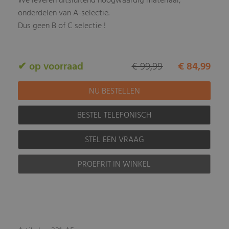
We leveren uitsluitend hoogwaardig materiaal,
onderdelen van A-selectie.
Dus geen B of C selectie !
✔ op voorraad
€ 99,99
€ 84,99
BESTEL TELEFONISCH
STEL EEN VRAAG
PROEFRIT IN WINKEL