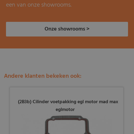
een van onze showrooms.
Onze showrooms >
Andere klanten bekeken ook:
(2B3b) Cilinder voetpakking egl motor mad max
eglmotor