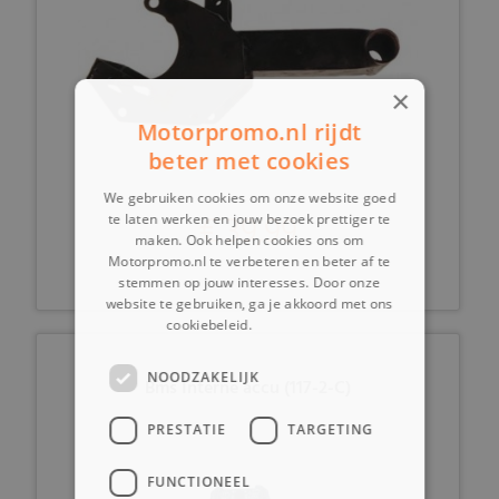
×
Motorpromo.nl rijdt
beter met cookies
We gebruiken cookies om onze website goed
€ 39,99
te laten werken en jouw bezoek prettiger te
maken. Ook helpen cookies ons om
Motorpromo.nl te verbeteren en beter af te
stemmen op jouw interesses. Door onze
website te gebruiken, ga je akkoord met ons
cookiebeleid.
Lees verder
NOODZAKELIJK
Bms Interne accu (117-2-C)
PRESTATIE
TARGETING
FUNCTIONEEL