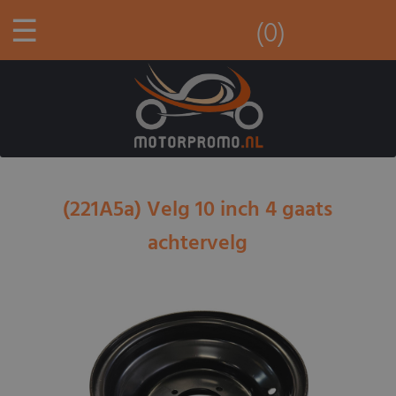
☰
(0)
(221A5a) Velg 10 inch 4 gaats
achtervelg