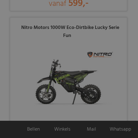
599,-
vanaf
Nitro Motors 1000W Eco-Dirtbike Lucky Serie
Fun
549,-
vanaf
Bellen
Winkels
Mail
Whatsapp