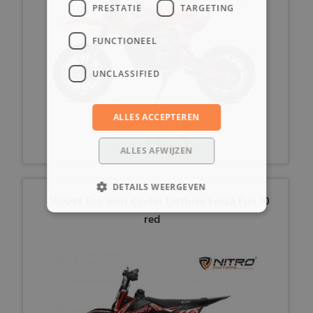
PRESTATIE
TARGETING
FUNCTIONEEL
UNCLASSIFIED
ALLES ACCEPTEREN
599,-
vanaf
ALLES AFWIJZEN
DETAILS WEERGEVEN
1000W Eco midi Kinder Dirtbike Fossa Fun 10
red