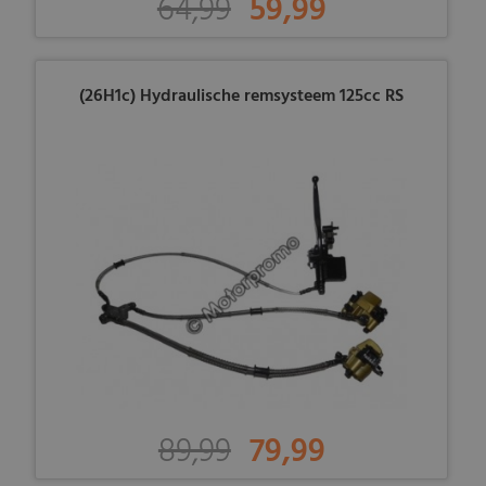
64,99
59,99
(26H1c) Hydraulische remsysteem 125cc RS
89,99
79,99