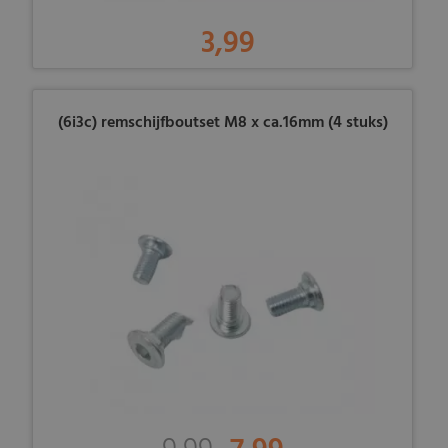
3,99
(6i3c) remschijfboutset M8 x ca.16mm (4 stuks)