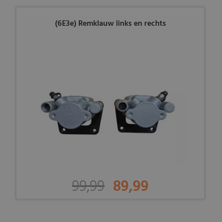
(6E3e) Remklauw links en rechts
99,99
89,99