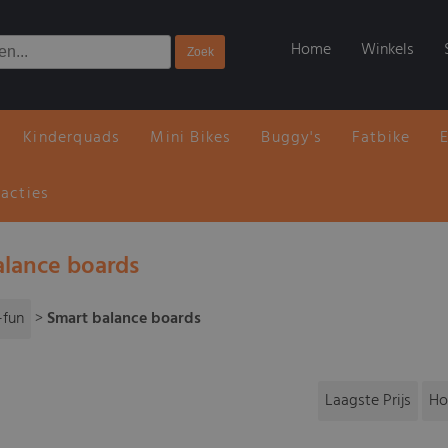
Home
Winkels
Kinderquads
Mini Bikes
Buggy's
Fatbike
 acties
alance boards
-fun
>
Smart balance boards
Laagste Prijs
Ho