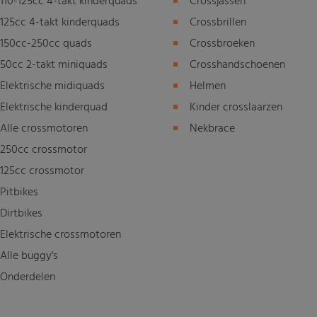
110-125cc 4-takt kinderquads
Crossjassen
125cc 4-takt kinderquads
Crossbrillen
150cc-250cc quads
Crossbroeken
50cc 2-takt miniquads
Crosshandschoenen
Elektrische midiquads
Helmen
Elektrische kinderquad
Kinder crosslaarzen
Alle crossmotoren
Nekbrace
250cc crossmotor
125cc crossmotor
Pitbikes
Dirtbikes
Elektrische crossmotoren
Alle buggy's
Onderdelen