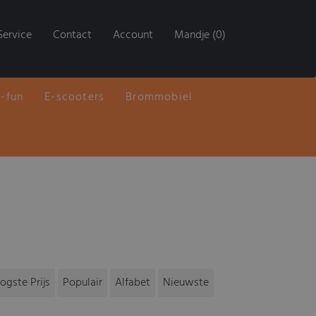
Service
Contact
Account
Mandje (0)
E-fun
E-scooters
Brommobiel
ogste Prijs
Populair
Alfabet
Nieuwste