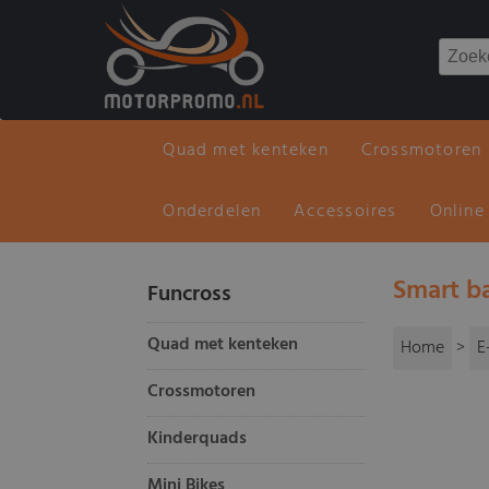
Quad met kenteken
Crossmotoren
Onderdelen
Accessoires
Online
Smart b
Funcross
Quad met kenteken
Home
>
E
Crossmotoren
Kinderquads
Mini Bikes