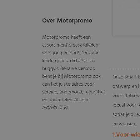
Over Motorpromo
Motorpromo heeft een
assortiment crossartikelen
voor jong en oud! Denk aan
kinderquads, dirtbikes en
buggy's. Behalve verkoop
bent je bij Motorpromo ook
Onze Smart Ba
aan het juiste adres voor
ontwerp en l
service, onderhoud, reparaties
voor stabiel
en onderdelen. Alles in
ideaal voor r
Ã©Ã©n dus!
zodat je dire
en wensen.
1.Voor wi