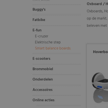
Oxboard / Ho
Buggy's
Oxboards, Ho
op de markt. 
Fatbike
beleven met 
E-fun
E-cruzer
Elektrische step
Smart balance boards
Hoverbo
E-scooters
Brommobiel
Onderdelen
Accessoires
Online acties