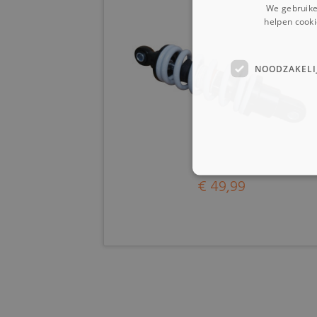
We gebruike
helpen cooki
NOODZAKELI
€ 49,99