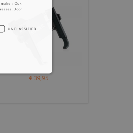
e maken. Ook
eresses. Door
UNCLASSIFIED
€ 39,95