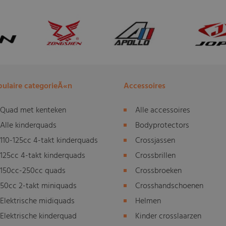
ulaire categorieÃ«n
Accessoires
Quad met kenteken
Alle accessoires
Alle kinderquads
Bodyprotectors
110-125cc 4-takt kinderquads
Crossjassen
125cc 4-takt kinderquads
Crossbrillen
150cc-250cc quads
Crossbroeken
50cc 2-takt miniquads
Crosshandschoenen
Elektrische midiquads
Helmen
Elektrische kinderquad
Kinder crosslaarzen