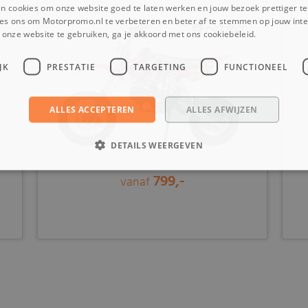
n cookies om onze website goed te laten werken en jouw bezoek prettiger t
es ons om Motorpromo.nl te verbeteren en beter af te stemmen op jouw int
onze website te gebruiken, ga je akkoord met ons cookiebeleid.
Lees verder
JK
PRESTATIE
TARGETING
FUNCTIONEEL
ALLES ACCEPTEREN
ALLES AFWIJZEN
DETAILS WEERGEVEN
799,-
vanaf