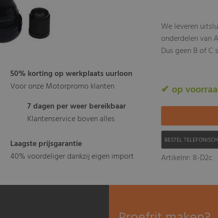
We leveren uitsl
onderdelen van A
Dus geen B of C s
50% korting op werkplaats uurloon
Voor onze Motorpromo klanten
✔ op voorra
7 dagen per weer bereikbaar
Klantenservice boven alles
BESTEL TELEFONISC
Laagste prijsgarantie
40% voordeliger dankzij eigen import
Artikelnr: 8-D2c
Proefrit maken?