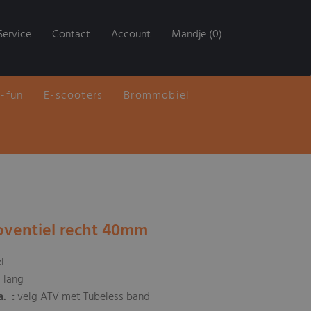
Service
Contact
Account
Mandje (0)
E-fun
E-scooters
Brommobiel
oventiel recht 40mm
l
lang
a.
:
velg ATV met Tubeless band