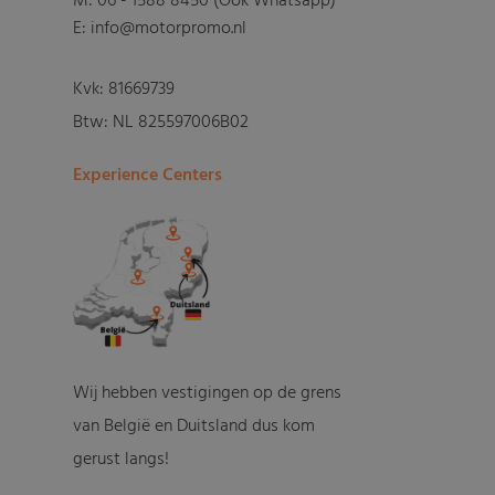
M:
06 - 1588 8450 (Ook Whatsapp)
E: info@motorpromo.nl
Kvk: 81669739
Btw: NL 825597006B02
Experience Centers
Wij hebben vestigingen op de grens
van België en Duitsland dus kom
gerust langs!