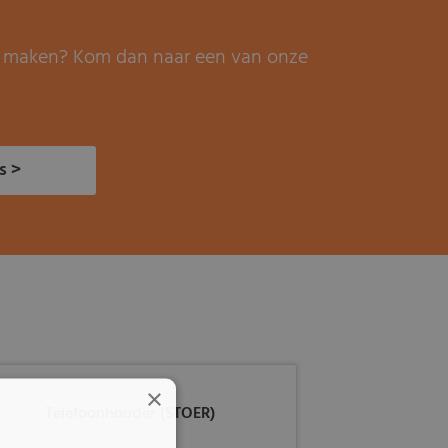
it maken? Kom dan naar een van onze
s >
×
Telefoonhouder (STOER)