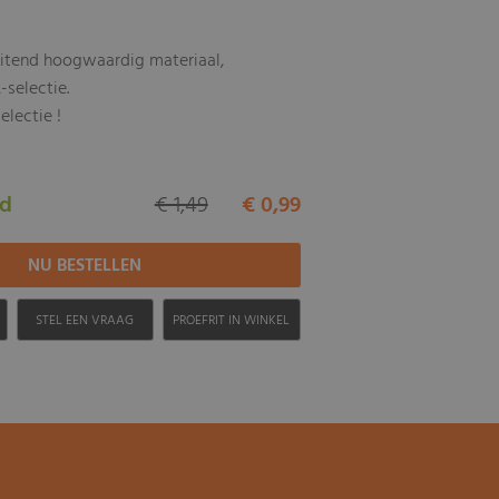
uitend hoogwaardig materiaal,
-selectie.
electie !
ad
€ 1,49
€ 0,99
H
STEL EEN VRAAG
PROEFRIT IN WINKEL