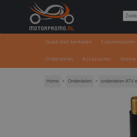
Quad met kenteken
Crossmotoren
Onderdelen
Accessoires
Online
Home
>
Onderdelen
>
onderdelen ATV e