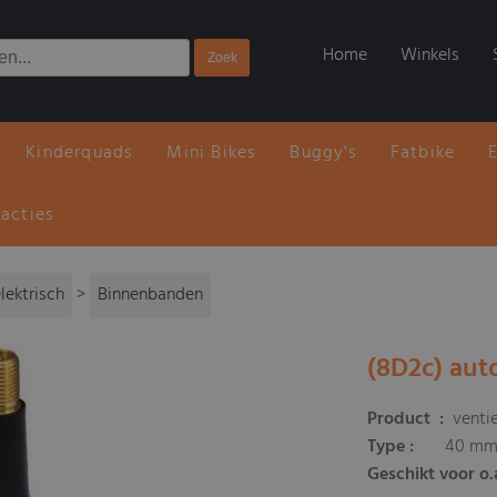
Home
Winkels
Kinderquads
Mini Bikes
Buggy's
Fatbike
 acties
lektrisch
>
Binnenbanden
(8D2c) aut
Product
:
ventie
Type :
40 mm 
Geschikt voor o.