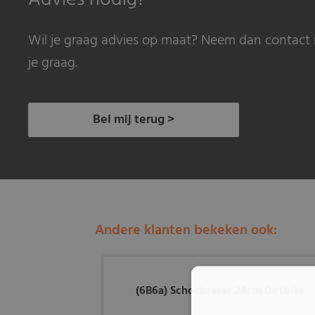
Wil je graag advies op maat? Neem dan contact 
je graag.
Bel mij terug >
Andere klanten bekeken ook:
(6B6a) Schokbreker 24cm Dirtbike