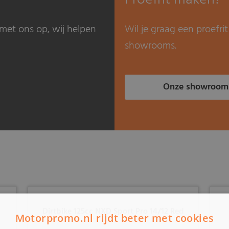
met ons op, wij helpen
Wil je graag een proefr
showrooms.
Onze showroom
Dirtbike 125cc NXD Sport Pro 14/12 Red
Motorpromo.nl rijdt beter met cookies