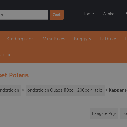
Home
Winkels
Kinderquads
Mini Bikes
Buggy's
Fatbike
 acties
et Polaris
nderdelen
>
onderdelen Quads 110cc - 200cc 4-takt
>
Kappense
Laagste Prijs
Ho