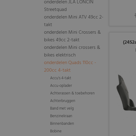
onderdelen JLA LONCIN
Streetquad
onderdelen Mini ATV 49cc 2-
takt
onderdelen Mini Crossers &
bikes 49cc 2-takt
(24S2
onderdelen Mini crossers &
bikes elektrisch
onderdelen Quads 110cc -
200cc 4-takt
Accu's 4-takt
Accu-oplader
Achterassen & toebehoren
Achterbruggen
Band met velg
Benzinekraan
Binnenbanden
Bobine