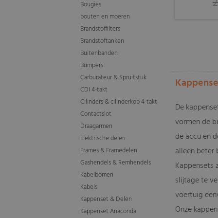
2
Bougies
bouten en moeren
Brandstoffilters
Brandstoftanken
Buitenbanden
Bumpers
Carburateur & Spruitstuk
Kappenset
CDI 4-takt
Cilinders & cilinderkop 4-takt
De kappenset
Contactslot
vormen de bu
Draagarmen
de accu en d
Elektrische delen
alleen beter 
Frames & Framedelen
Gashendels & Remhendels
Kappensets zo
Kabelbomen
slijtage te 
Kabels
voertuig een
Kappenset & Delen
Onze kappens
Kappenset Anaconda