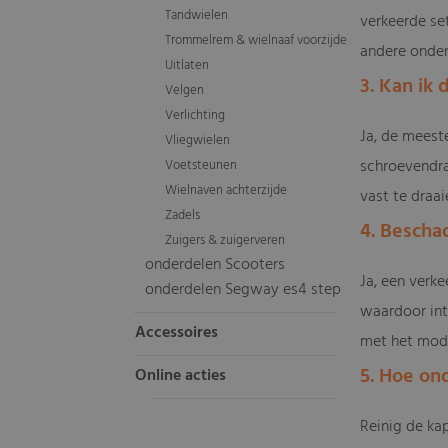
Tandwielen
verkeerde se
Trommelrem & wielnaaf voorzijde
andere onder
Uitlaten
3. Kan ik
Velgen
Verlichting
Ja, de meest
Vliegwielen
schroevendraa
Voetsteunen
Wielnaven achterzijde
vast te draa
Zadels
4. Bescha
Zuigers & zuigerveren
onderdelen Scooters
Ja, een verk
onderdelen Segway es4 step
waardoor int
Accessoires
met het mode
5. Hoe on
Online acties
Reinig de ka