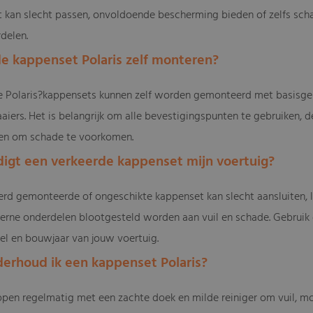
t kan slecht passen, onvoldoende bescherming bieden of zelfs sc
delen.
 de kappenset Polaris zelf monteren?
e Polaris?kappensets kunnen zelf worden gemonteerd met basisger
iers. Het is belangrijk om alle bevestigingspunten te gebruiken, de
ien om schade te voorkomen.
digt een verkeerde kappenset mijn voertuig?
eerd gemonteerde of ongeschikte kappenset kan slecht aansluiten,
erne onderdelen blootgesteld worden aan vuil en schade. Gebruik 
l en bouwjaar van jouw voertuig.
derhoud ik een kappenset Polaris?
ppen regelmatig met een zachte doek en milde reiniger om vuil, mo