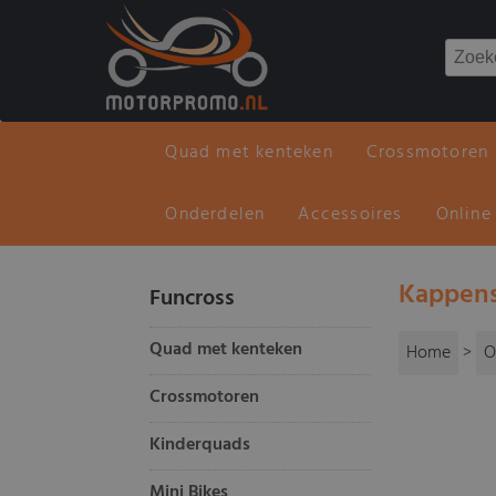
Quad met kenteken
Crossmotoren
Onderdelen
Accessoires
Online
Kappens
Funcross
Quad met kenteken
Home
>
O
Crossmotoren
Kinderquads
Mini Bikes