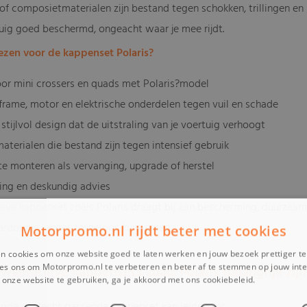
 of composietmaterialen zijn bestand tegen schokken, trillingen 
rtuig goed beschermd, ongeacht waar je mee rijdt.
zen voor de kappenset Polaris?
oor mini crossers en quads met Polaris?model
frame, motor en elektrische onderdelen tegen vuil en schade
stijlvol design dat de uitstraling van je voertuig verhoogt
aterialen die bestand zijn tegen intensief gebruik
te monteren als vervanging, upgrade of herstel
ring en deskundig advies
ieve kappenset zoals Polaris draagt bij aan bescherming, duurzaamh
rdoor je langer zorgeloos kunt rijden
Motorpromo.nl rijdt beter met cookies
n cookies om onze website goed te laten werken en jouw bezoek prettiger t
es ons om Motorpromo.nl te verbeteren en beter af te stemmen op jouw int
alitatieve kappensets zoals Polaris belangrijk zijn
onze website te gebruiken, ga je akkoord met ons cookiebeleid.
Lees verder