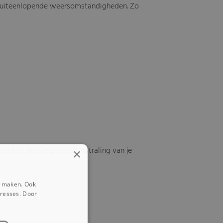
en uiteenlopende weersomstandigheden. Zo
eid en een verzorgde uitstraling van je
×
e maken. Ook
eresses. Door