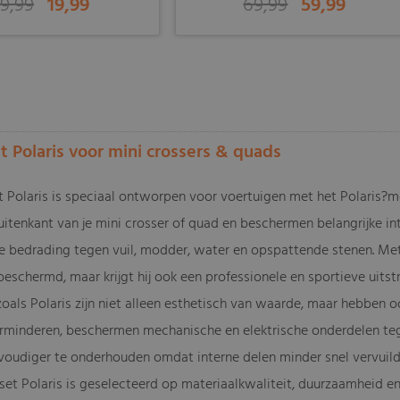
9,99
19,99
69,99
59,99
-
 Polaris voor mini crossers & quads
 Polaris is speciaal ontworpen voor voertuigen met het Polaris?m
itenkant van je mini crosser of quad en beschermen belangrijke i
e bedrading tegen vuil, modder, water en opspattende stenen. Met d
beschermd, maar krijgt hij ook een professionele en sportieve uitstr
als Polaris zijn niet alleen esthetisch van waarde, maar hebben oo
verminderen, beschermen mechanische en elektrische onderdelen te
voudiger te onderhouden omdat interne delen minder snel vervuild
et Polaris is geselecteerd op materiaalkwaliteit, duurzaamheid e