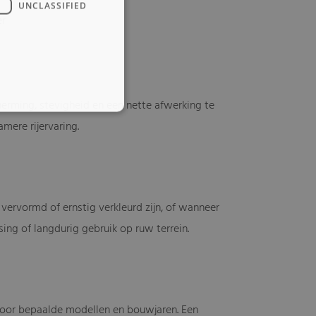
UNCLASSIFIED
er
erming, stevigheid en een nette afwerking te
mere rijervaring.
rvormd of ernstig verkleurd zijn, of wanneer
ing of langdurig gebruik op ruw terrein.
 voor bepaalde modellen en bouwjaren. Een