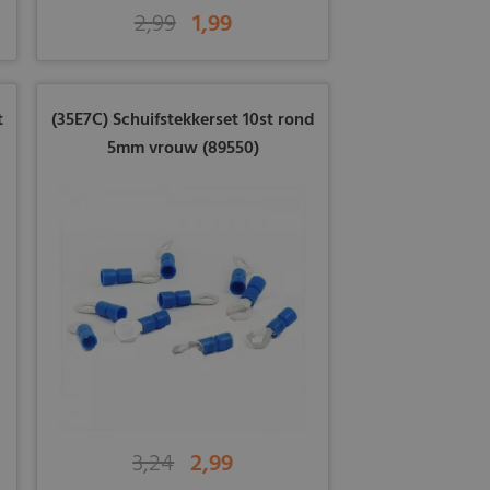
2,99
1,99
t
(35E7C) Schuifstekkerset 10st rond
5mm vrouw (89550)
3,24
2,99