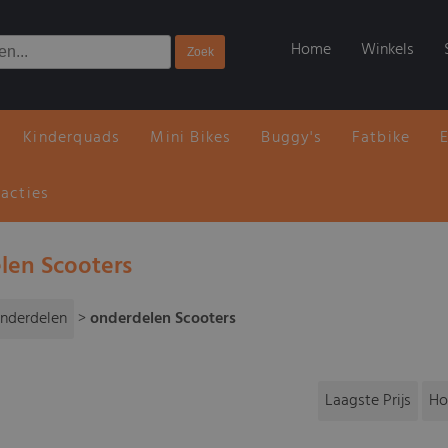
Home
Winkels
Kinderquads
Mini Bikes
Buggy's
Fatbike
 acties
len Scooters
nderdelen
>
onderdelen Scooters
Laagste Prijs
Ho