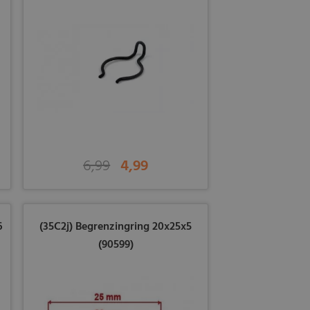
6,99
4,99
6
(35C2j) Begrenzingring 20x25x5
(90599)