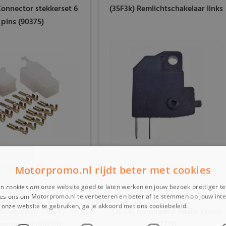
Connector stekkerset 6
(35F3k) Remlichtschakelaar links
pins (90375)
3,99
3,49
4,99
Motorpromo.nl rijdt beter met cookies
n cookies om onze website goed te laten werken en jouw bezoek prettiger t
es ons om Motorpromo.nl te verbeteren en beter af te stemmen op jouw int
onze website te gebruiken, ga je akkoord met ons cookiebeleid.
Lees verder
 Bougiedop 4T GY6 +
(2D2e) bougiedop haaks zwart
er oranje (89239)
(7711)