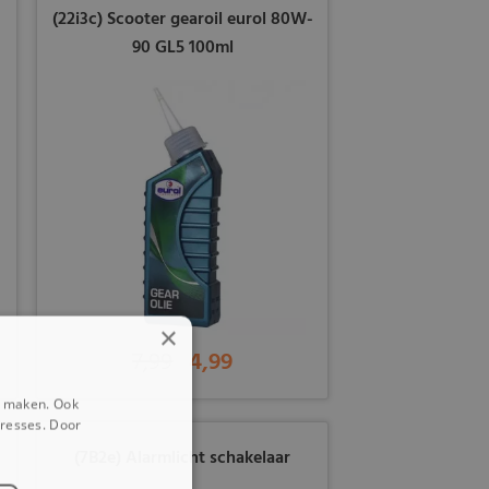
(22i3c) Scooter gearoil eurol 80W-
90 GL5 100ml
×
7,99
4,99
e maken. Ook
eresses. Door
(7B2e) Alarmlicht schakelaar