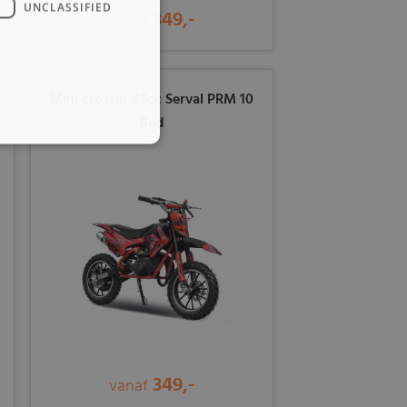
UNCLASSIFIED
349,-
vanaf
Mini crosser 49cc Serval PRM 10
Red
349,-
vanaf