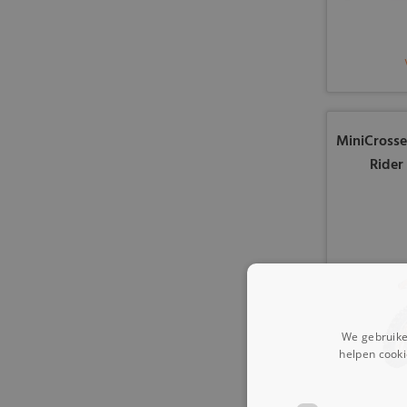
MiniCrosse
Rider
We gebruike
helpen cooki