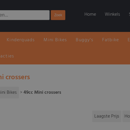
Home
Winkels
Kinderquads
Mini Bikes
Buggy's
Fatbike
 acties
i crossers
ini Bikes
>
49cc Mini crossers
Laagste Prijs
Ho