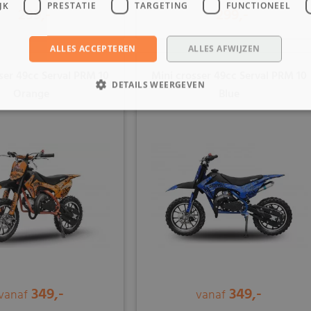
JK
PRESTATIE
TARGETING
FUNCTIONEEL
299,-
299,-
ALLES ACCEPTEREN
ALLES AFWIJZEN
ser 49cc Serval PRM 10
Mini crosser 49cc Serval PRM 10
DETAILS WEERGEVEN
Orange
Blue
349,-
349,-
vanaf
vanaf