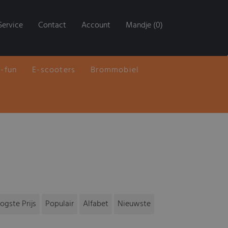
Service
Contact
Account
Mandje (0)
E-fun
E-scooters
Brommobiel
ogste Prijs
Populair
Alfabet
Nieuwste