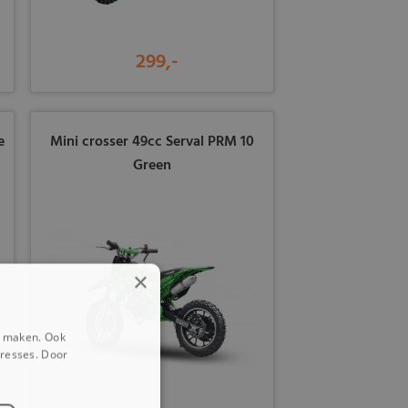
299,-
e
Mini crosser 49cc Serval PRM 10
Green
×
e maken. Ook
eresses. Door