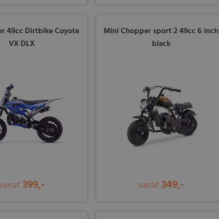
er 49cc Dirtbike Coyote
Mini Chopper sport 2 49cc 6 inch
VX DLX
black
399,-
349,-
vanaf
vanaf