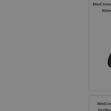
MiniCross
Ride
MiniCro
DirtBla