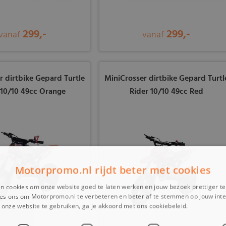
299,-
299,-
vanaf
vanaf
r dirtbike Gepard Turtle
MiniCrosser dirtbike Gepard Turtl
 10/10 49cc Orange
Rider 10/10 49cc Red
Motorpromo.nl rijdt beter met cookies
n cookies om onze website goed te laten werken en jouw bezoek prettiger t
es ons om Motorpromo.nl te verbeteren en beter af te stemmen op jouw int
onze website te gebruiken, ga je akkoord met ons cookiebeleid.
Lees verder