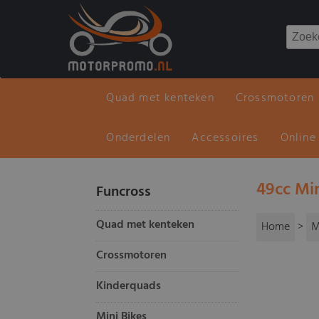
Quad met kenteken
Crossmotoren
Onderdelen
Accessoires
Online
49cc Min
Funcross
Quad met kenteken
Home
>
M
Crossmotoren
Kinderquads
Mini Bikes