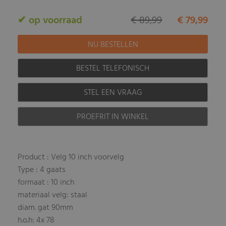
✔ op voorraad
€ 89,99
€ 79,99
BESTEL TELEFONISCH
STEL EEN VRAAG
PROEFRIT IN WINKEL
Product : Velg 10 inch voorvelg
Type : 4 gaats
formaat : 10 inch
materiaal velg: staal
diam. gat 90mm
h.o.h: 4x 78