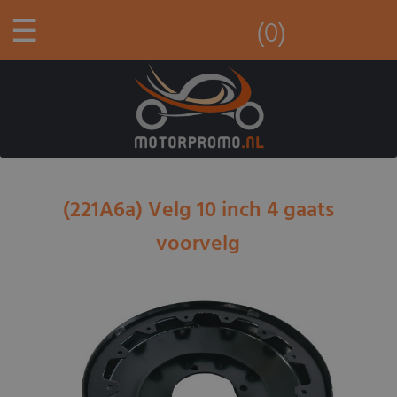
☰
(0)
(221A6a) Velg 10 inch 4 gaats
voorvelg