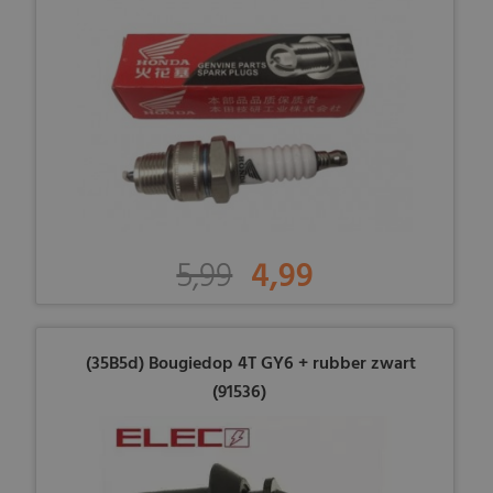
5,99
4,99
(35B5d) Bougiedop 4T GY6 + rubber zwart
(91536)