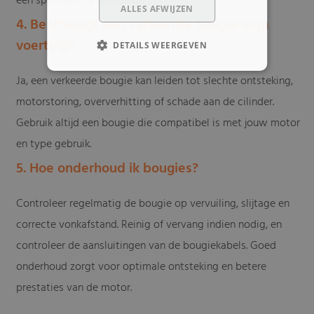
een specialist te raadplegen.
ALLES AFWIJZEN
4. Beschadigt een verkeerde bougie mijn
voertuig?
DETAILS WEERGEVEN
Ja, een verkeerde bougie kan leiden tot slechte ontsteking,
motorstoring, oververhitting of schade aan de cilinder.
Gebruik altijd een bougie die compatibel is met jouw motor
en type gebruik.
5. Hoe onderhoud ik bougies?
Controleer regelmatig de bougie op vervuiling, slijtage en
correcte vonkafstand. Reinig of vervang indien nodig, en
controleer de aansluitingen van de bougiekabels. Goed
onderhoud zorgt voor optimale ontsteking en betere
prestaties van de motor.