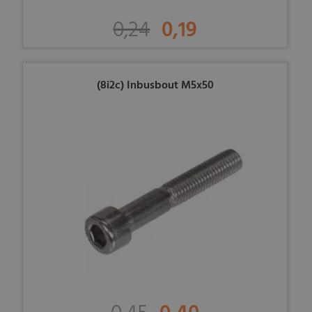
0,24
0,19
(8i2c) Inbusbout M5x50