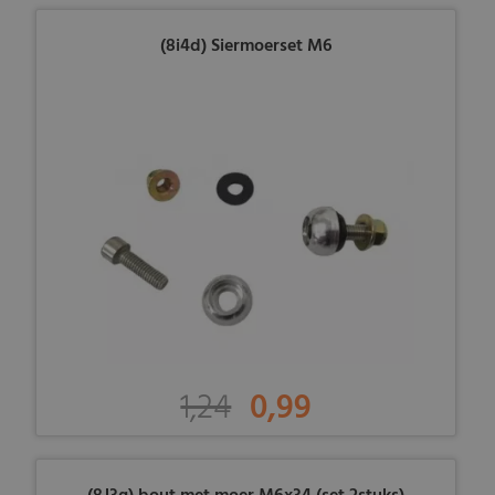
(8i4d) Siermoerset M6
1,24
0,99