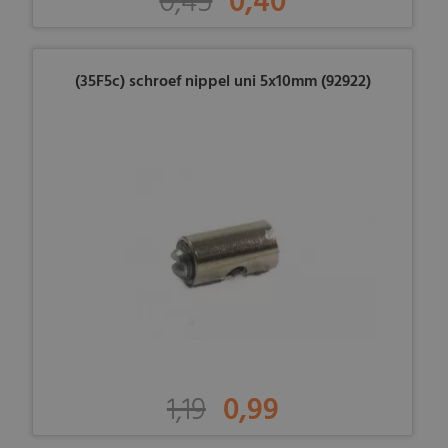
0,45
0,40
(35F5c) schroef nippel uni 5x10mm (92922)
1,19
0,99