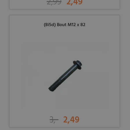
2,99
2,49
(8i5d) Bout M12 x 82
3,-
2,49