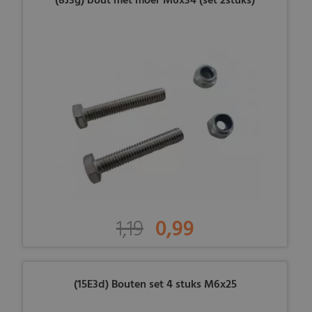
(8J3g) bout met moer M6x34 (set 2stuks)
1,19
0,99
(15E3d) Bouten set 4 stuks M6x25