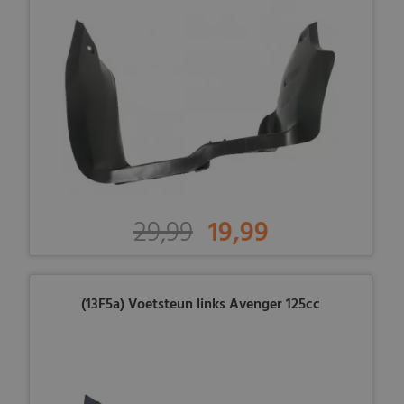
29,99
19,99
(13F5a) Voetsteun links Avenger 125cc