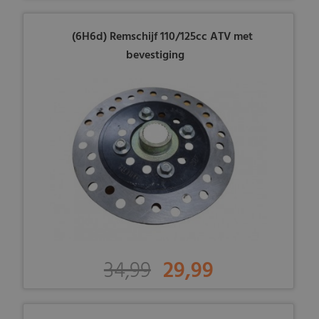
(6H6d) Remschijf 110/125cc ATV met
bevestiging
34,99
29,99