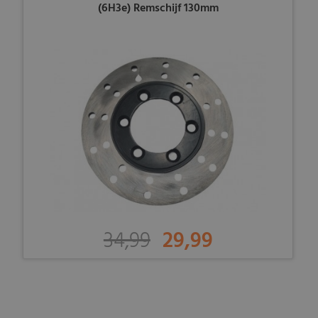
(6H3e) Remschijf 130mm
34,99
29,99
-