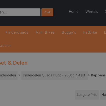
Home
Winkels
Kinderquads
Mini Bikes
Buggy's
Fatbike
 acties
et & Delen
nderdelen
>
onderdelen Quads 110cc - 200cc 4-takt
>
Kappens
Laagste Prijs
Ho