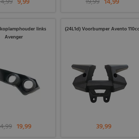
14,99
9,99
19,99
14,99
 koplamphouder links
(24L1d) Voorbumper Avento 110c
Avenger
4,99
19,99
39,99