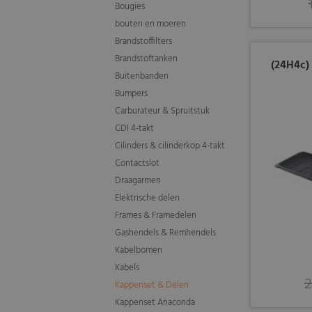
Bougies
bouten en moeren
Brandstoffilters
Brandstoftanken
(24H4c)
Buitenbanden
Bumpers
Carburateur & Spruitstuk
CDI 4-takt
Cilinders & cilinderkop 4-takt
Contactslot
Draagarmen
Elektrische delen
Frames & Framedelen
Gashendels & Remhendels
Kabelbomen
Kabels
2
Kappenset & Delen
Kappenset Anaconda