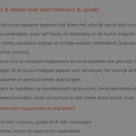
 & delen voor mini crossers & quads
 en losse kapdelen bepalen niet alleen het uiterlijk van je mini c
jke onderdelen zoals het frame, de bedrading en de motor. Kappen
stenen, waardoor slijtage en schade worden verminderd. Daarnaas
n het voertuig.
gorie vind je complete kappensets en losse kapdelen die geschikt zi
igen. Of je nu beschadigde kappen wilt vervangen, het uiterlijk wi
uurzame en goed passende oplossingen.
ets en kapdelen zijn geselecteerd op pasvorm, materiaalsterkte en
 weersinvloeden, zodat je voertuig er niet alleen goed uitziet, maa
zen voor kappensets en kapdelen?
oor mini crossers, quads en 4-takt voertuigen
frame, motor en elektrische onderdelen