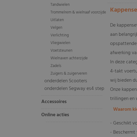
Tandwielen
Kappenset
Trommelrem & wielnaaf voorzijde
Uitlaten
De kappenset
Velgen
aan belangri
Verlichting
Vliegwielen
opspattende 
Voetsteunen
afwerking va
Wielnaven achterzijde
In deze cate
Zadels
4-takt voertu
Zuigers & zuigerveren
wij bieden d
onderdelen Scooters
onderdelen Segway es4 step
Onze kappens
trillingen en
Accessoires
Waarom kie
Online acties
- Geschikt v
- Beschermt 