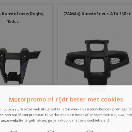
 Kunstof neus Rugby
(24M4a) Kunstof neus ATV 150cc
150cc
Motorpromo.nl rijdt beter met cookies
69,99
69,99
n cookies om onze website goed te laten werken en jouw bezoek prettiger t
es ons om Motorpromo.nl te verbeteren en beter af te stemmen op jouw int
onze website te gebruiken, ga je akkoord met ons cookiebeleid.
Lees verder