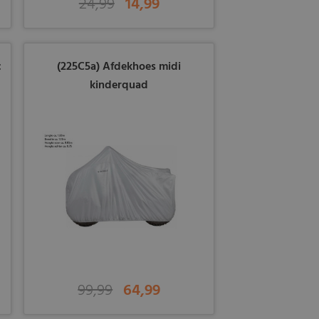
24,99
14,99
c
(225C5a) Afdekhoes midi
kinderquad
99,99
64,99