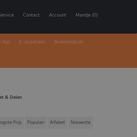
Service
Contact
Account
Mandje (0)
E-fun
E-scooters
Brommobiel
et & Delen
ogste Prijs
Populair
Alfabet
Nieuwste