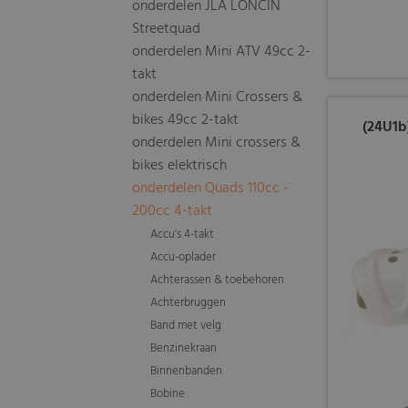
onderdelen JLA LONCIN
Streetquad
onderdelen Mini ATV 49cc 2-
takt
onderdelen Mini Crossers &
bikes 49cc 2-takt
(24U1b
onderdelen Mini crossers &
bikes elektrisch
onderdelen Quads 110cc -
200cc 4-takt
Accu's 4-takt
Accu-oplader
Achterassen & toebehoren
Achterbruggen
Band met velg
Benzinekraan
Binnenbanden
Bobine