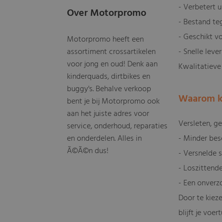
- Verbetert u
Over Motorpromo
- Bestand te
- Geschikt v
Motorpromo heeft een
assortiment crossartikelen
- Snelle leve
voor jong en oud! Denk aan
Kwalitatieve
kinderquads, dirtbikes en
buggy's. Behalve verkoop
Waarom kw
bent je bij Motorpromo ook
aan het juiste adres voor
Versleten, g
service, onderhoud, reparaties
en onderdelen. Alles in
- Minder bes
Ã©Ã©n dus!
- Versnelde s
- Loszittend
- Een onverzo
Door te kiez
blijft je voer