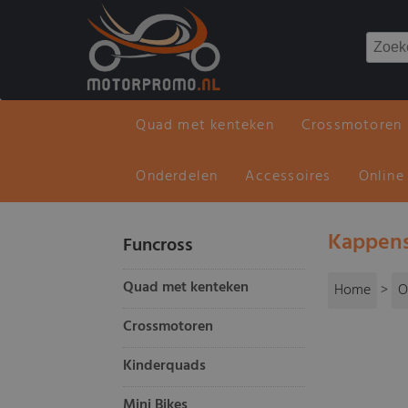
Quad met kenteken
Crossmotoren
Onderdelen
Accessoires
Online
Kappens
Funcross
Quad met kenteken
Home
>
O
Crossmotoren
Kinderquads
Mini Bikes