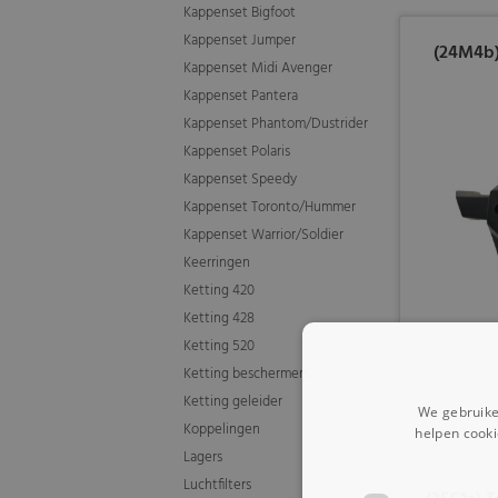
Kappenset Bigfoot
Kappenset Jumper
(24M4b)
Kappenset Midi Avenger
Kappenset Pantera
Kappenset Phantom/Dustrider
Kappenset Polaris
Kappenset Speedy
Kappenset Toronto/Hummer
Kappenset Warrior/Soldier
Keerringen
Ketting 420
Ketting 428
Ketting 520
Ketting beschermers
Ketting geleider
We gebruike
Koppelingen
helpen cooki
Lagers
Luchtfilters