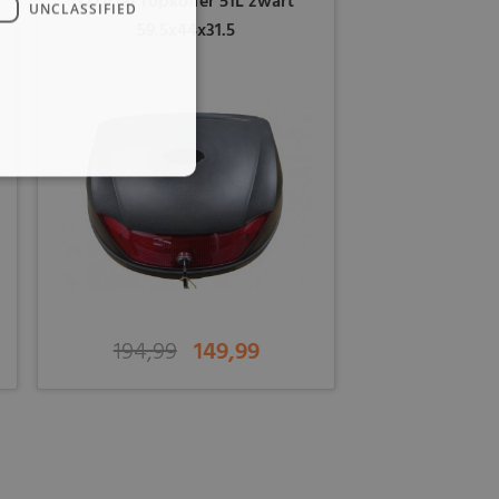
(27A1a) Topkoffer 51L zwart
UNCLASSIFIED
59.5x44x31.5
194,99
149,99