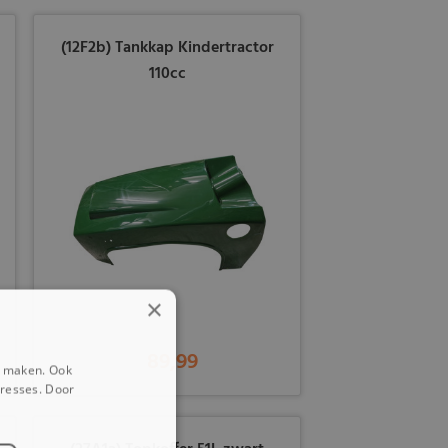
(12F2b) Tankkap Kindertractor
110cc
×
89,99
e maken. Ook
eresses. Door