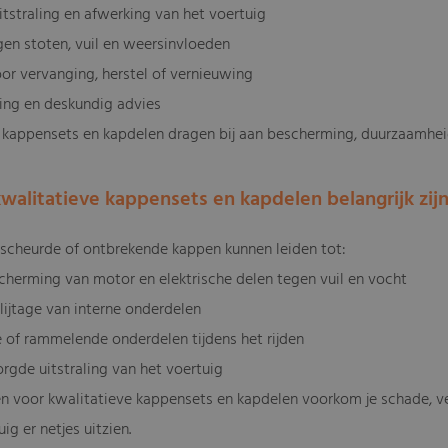
itstraling en afwerking van het voertuig
gen stoten, vuil en weersinvloeden
oor vervanging, herstel of vernieuwing
ring en deskundig advies
 kappensets en kapdelen dragen bij aan bescherming, duurzaamheid 
alitatieve kappensets en kapdelen belangrijk zij
escheurde of ontbrekende kappen kunnen leiden tot:
cherming van motor en elektrische delen tegen vuil en vocht
lijtage van interne onderdelen
e of rammelende onderdelen tijdens het rijden
rgde uitstraling van het voertuig
en voor kwalitatieve kappensets en kapdelen voorkom je schade, v
tuig er netjes uitzien.