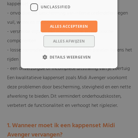
kappenset kan leiden tot:
UNCLASSIFIED
- onvoldoende bescherming van interne onderdelen tegen
vuil, water en modder
ALLES ACCEPTEREN
- versnelde slijtage van mechanische en elektrische
componenten
ALLES AFWIJZEN
- losse, rammelende of slecht uitgelijnde panelen tijdens het
DETAILS WEERGEVEN
rijden
- een onverzorgde of incomplete uitstraling van je voertuig
Een kwalitatieve kappenset zoals Midi Avenger voorkomt
deze problemen door bescherming, stevigheid en een nette
afwerking te bieden. Dit vermindert onderhoudskosten,
verbetert de functionaliteit en verhoogt het rijplezier.
1. Wanneer moet ik een kappenset Midi
Avenger vervangen?