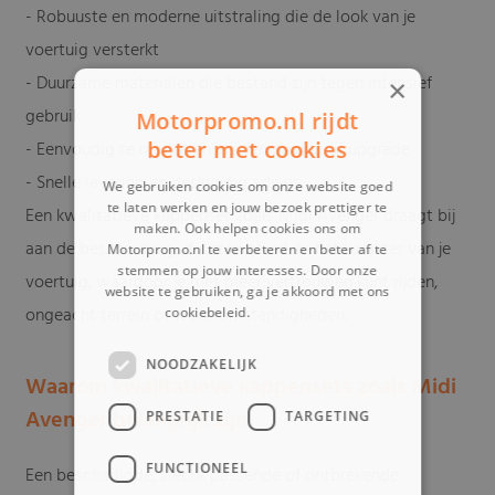
- Robuuste en moderne uitstraling die de look van je
voertuig versterkt
- Duurzame materialen die bestand zijn tegen intensief
×
gebruik
Motorpromo.nl rijdt
beter met cookies
- Eenvoudig te monteren als vervanging of upgrade
- Snelle levering en deskundig advies
We gebruiken cookies om onze website goed
te laten werken en jouw bezoek prettiger te
Een kwalitatieve kappenset zoals Midi Avenger draagt bij
maken. Ook helpen cookies ons om
aan de bescherming, duurzaamheid én het karakter van je
Motorpromo.nl te verbeteren en beter af te
stemmen op jouw interesses. Door onze
voertuig, waardoor je met meer vertrouwen kunt rijden,
website te gebruiken, ga je akkoord met ons
ongeacht terrein of weersomstandigheden.
cookiebeleid.
Lees verder
NOODZAKELIJK
Waarom kwalitatieve kappensets zoals Midi
Avenger belangrijk zijn
PRESTATIE
TARGETING
FUNCTIONEEL
Een beschadigde, slecht passende of ontbrekende