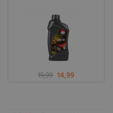
19,99
14,99
-