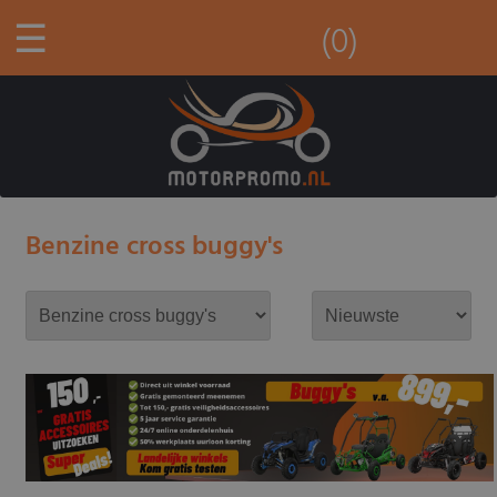
☰
(0)
Benzine cross buggy's