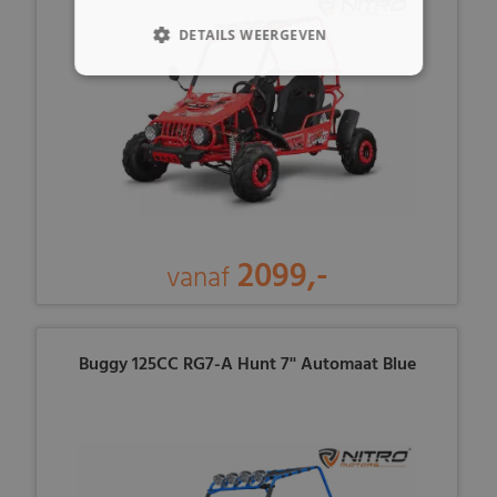
DETAILS WEERGEVEN
2099,-
vanaf
Buggy 125CC RG7-A Hunt 7'' Automaat Blue