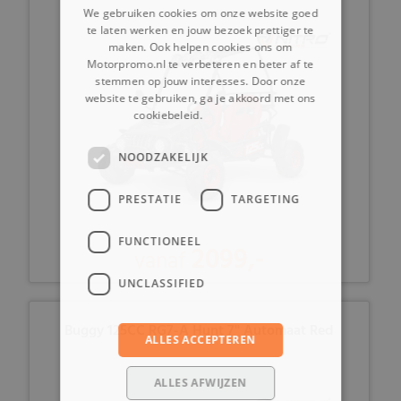
We gebruiken cookies om onze website goed
te laten werken en jouw bezoek prettiger te
maken. Ook helpen cookies ons om
Motorpromo.nl te verbeteren en beter af te
stemmen op jouw interesses. Door onze
website te gebruiken, ga je akkoord met ons
cookiebeleid.
Lees verder
NOODZAKELIJK
PRESTATIE
TARGETING
FUNCTIONEEL
2099,-
vanaf
UNCLASSIFIED
Buggy 125CC RG7-A Hunt 7'' Automaat Red
ALLES ACCEPTEREN
ALLES AFWIJZEN