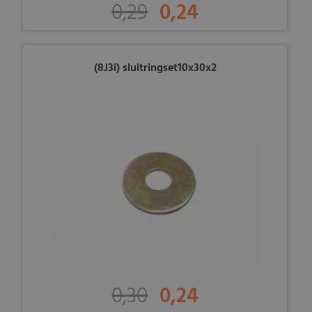
0,29
0,24
(8J3i) sluitringset10x30x2
0,30
0,24