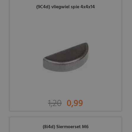
(9C4d) vliegwiel spie 4x4x14
1,20
0,99
(8i4d) Siermoerset M6