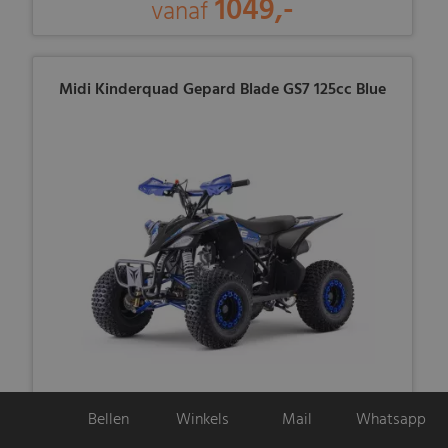
1049,-
vanaf
Midi Kinderquad Gepard Blade GS7 125cc Blue
1149,-
Bellen
Winkels
Mail
Whatsapp