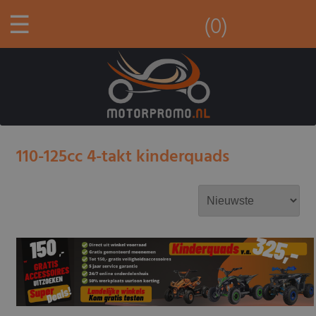
☰
(0)
110-125cc 4-takt kinderquads