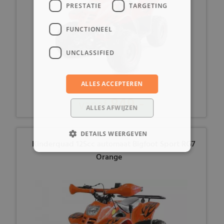
PRESTATIE
TARGETING
FUNCTIONEEL
UNCLASSIFIED
ALLES ACCEPTEREN
849,-
vanaf
ALLES AFWIJZEN
DETAILS WEERGEVEN
Kinderquad 125cc automaat Bigfoot Sport RG7
Orange