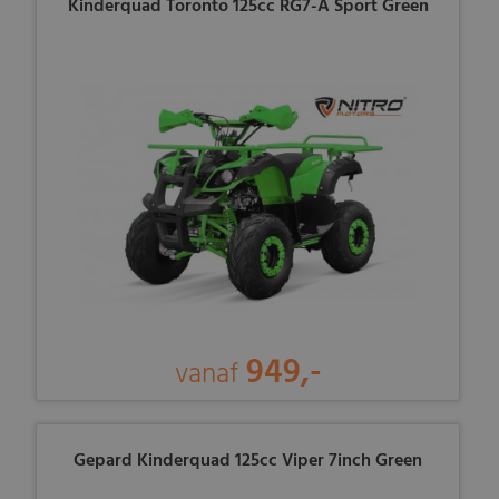
Kinderquad Toronto 125cc RG7-A Sport Green
949,-
vanaf
Gepard Kinderquad 125cc Viper 7inch Green