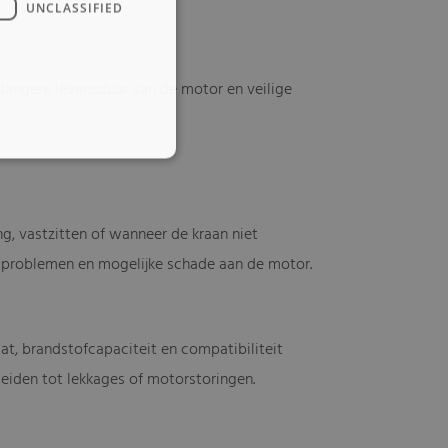
UNCLASSIFIED
langere levensduur van de motor en veilige
g, vastzitten of wanneer de kraan niet
artproblemen en mogelijke schade aan de motor.
aat, brandstofcapaciteit en compatibiliteit
leiden tot lekkages of motorstoringen.