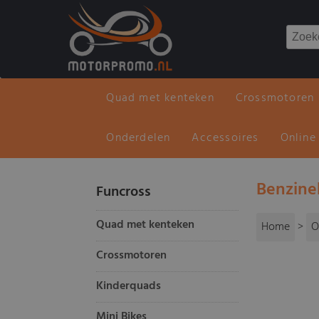
Quad met kenteken
Crossmotoren
Onderdelen
Accessoires
Online
Benzine
Funcross
Quad met kenteken
Home
>
O
Crossmotoren
Kinderquads
Mini Bikes