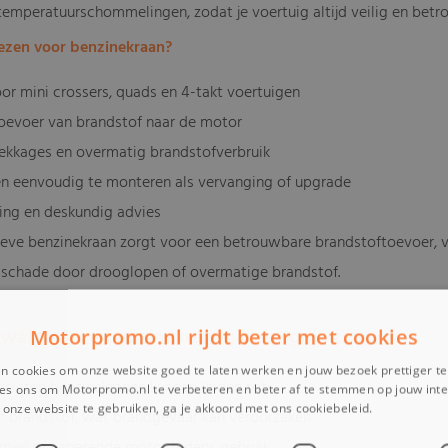
 temperatuurschommelingen, zodat je voertuig altijd veilig en betro
ezen voor benzinekraan?
oor mini crossers, quads en 4-takt voertuigen
toevoer van brandstof naar de motor
ekkages en overmatig brandstofverbruik
n eenvoudig te monteren als vervanging of upgrade
ring en deskundig advies
ieve benzinekraan zorgt voor een betrouwbare brandstoftoevoer,
schade door drooglopen of overmatige brandstof.
alitatieve benzinekranen belangrijk zijn
Motorpromo.nl rijdt beter met cookies
n cookies om onze website goed te laten werken en jouw bezoek prettiger t
ersleten benzinekranen kunnen leiden tot:
es ons om Motorpromo.nl te verbeteren en beter af te stemmen op jouw int
onze website te gebruiken, ga je akkoord met ons cookiebeleid.
Lees verder
n brandstof, wat brandgevaar kan veroorzaken