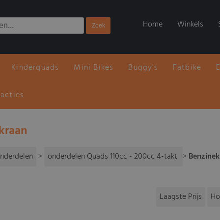
Home
Winkels
Kinderquads
Mini Bikes
Buggy's
Fatbike
 acties
kraan
nderdelen
>
onderdelen Quads 110cc - 200cc 4-takt
>
Benzinek
Laagste Prijs
Ho