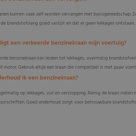
ranen kunnen vaak zelf worden vervangen met basisgereedschap. Zo
de brandstofslang goed vastzit en dat er geen lekkages ontstaan. Bij
digt een verkeerde benzinekraan mijn voertuig?
eerde benzinekraan kan leiden tot lekkages, overmatig brandstofve
of motor. Gebruik altijd een kraan die compatibel is met jouw voer
derhoud ik een benzinekraan?
gelmatig op lekkages, vuil en verstopping. Reinig de kraan indien n
oorschriften. Goed onderhoud zorgt voor betrouwbare brandstofto