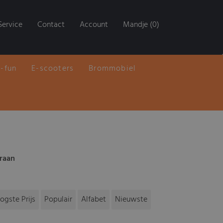
Service
Contact
Account
Mandje (0)
E-fun
E-scooters
Brommobiel
raan
ogste Prijs
Populair
Alfabet
Nieuwste