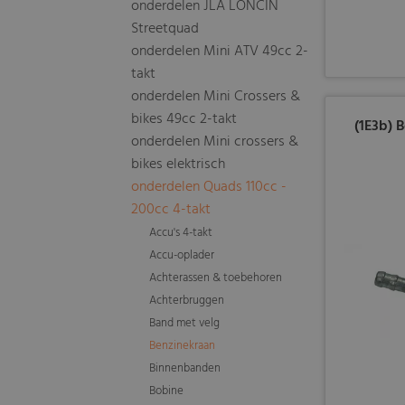
onderdelen JLA LONCIN
Streetquad
onderdelen Mini ATV 49cc 2-
takt
onderdelen Mini Crossers &
bikes 49cc 2-takt
(1E3b) 
onderdelen Mini crossers &
bikes elektrisch
onderdelen Quads 110cc -
200cc 4-takt
Accu's 4-takt
Accu-oplader
Achterassen & toebehoren
Achterbruggen
Band met velg
Benzinekraan
Binnenbanden
Bobine