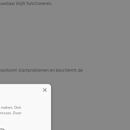
uwbaar blijft functioneren.
 voorkomt startproblemen en beschermt de
×
e maken. Ook
eresses. Door