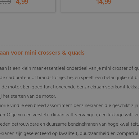
9,99
4,99
14,99
-
aan voor mini crossers & quads
aan is een klein maar essentieel onderdeel van je mini crosser of q
de carburateur of brandstofinjectie, en speelt een belangrijke rol bij
n de motor. Een goed functionerende benzinekraan voorkomt lekka
j het starten van de motor.
orie vind je een breed assortiment benzinekranen die geschikt zijn
en. Of je nu een versleten kraan wilt vervangen, een lekkage wilt ve
bieden betrouwbare en duurzame benzinekranen van hoge kwaliteit.
ranen zijn geselecteerd op kwaliteit, duurzaamheid en compatibilit