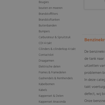
Bougies
bouten en moeren
Brandstoffilters
Brandstoftanken
Buitenbanden
Bumpers
Carburateur & Spruitstuk
Benzinekr
CDI 4-takt
Cilinders & cilinderkop 4-takt
De benzinekr
Contactslot
de tank naar 
Draagarmen
uitzetten va
Elektrische delen
problemen bi
Frames & Framedelen
Gashendels & Remhendels
In deze categ
Kabelbomen
takt voertuig
Kabels
defect, wij 
Kappenset & Delen
Onze benzinek
Kappenset Anaconda