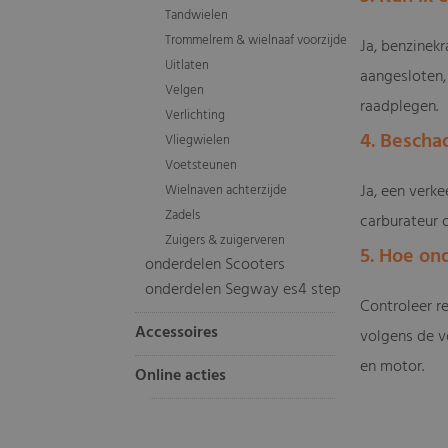
Tandwielen
Trommelrem & wielnaaf voorzijde
Ja, benzinek
Uitlaten
aangesloten, 
Velgen
raadplegen.
Verlichting
4. Bescha
Vliegwielen
Voetsteunen
Ja, een verk
Wielnaven achterzijde
Zadels
carburateur 
Zuigers & zuigerveren
5. Hoe on
onderdelen Scooters
onderdelen Segway es4 step
Controleer re
Accessoires
volgens de v
en motor.
Online acties