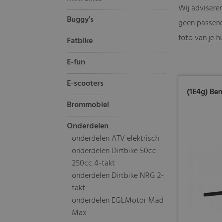
Wij adviseren
Buggy's
geen passend
foto van je h
Fatbike
E-fun
E-scooters
(1E4g) Be
Brommobiel
Onderdelen
onderdelen ATV elektrisch
onderdelen Dirtbike 50cc -
250cc 4-takt
onderdelen Dirtbike NRG 2-
takt
onderdelen EGLMotor Mad
Max