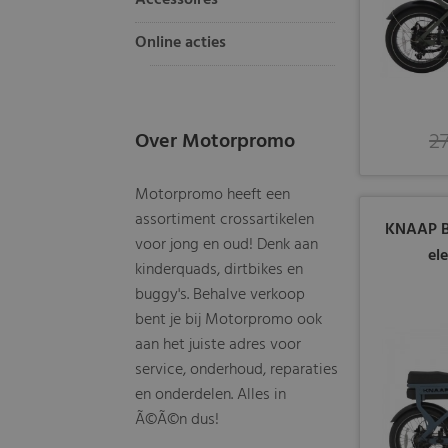
Accessoires
Online acties
2
Over Motorpromo
Motorpromo heeft een
assortiment crossartikelen
KNAAP Bi
voor jong en oud! Denk aan
el
kinderquads, dirtbikes en
buggy's. Behalve verkoop
bent je bij Motorpromo ook
aan het juiste adres voor
service, onderhoud, reparaties
en onderdelen. Alles in
Ã©Ã©n dus!