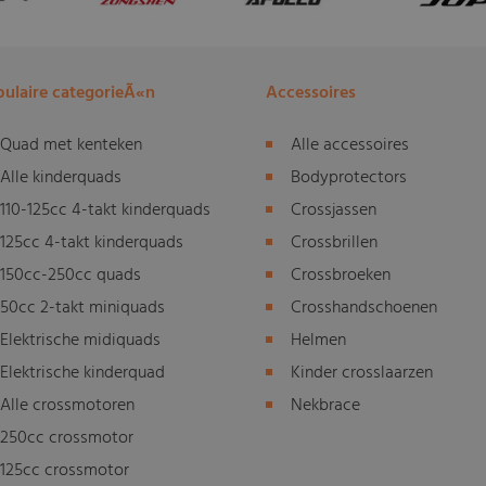
ulaire categorieÃ«n
Accessoires
Quad met kenteken
Alle accessoires
Alle kinderquads
Bodyprotectors
110-125cc 4-takt kinderquads
Crossjassen
125cc 4-takt kinderquads
Crossbrillen
150cc-250cc quads
Crossbroeken
50cc 2-takt miniquads
Crosshandschoenen
Elektrische midiquads
Helmen
Elektrische kinderquad
Kinder crosslaarzen
Alle crossmotoren
Nekbrace
250cc crossmotor
125cc crossmotor