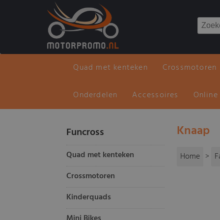
Quad met kenteken
Crossmotoren
Onderdelen
Accessoires
Online
Knaap
Funcross
Quad met kenteken
Home
>
F
Crossmotoren
Kinderquads
Mini Bikes