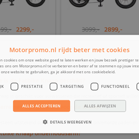
99,-
2299,-
3099,-
2899,-
Motorpromo.nl rijdt beter met cookies
-
n cookies om onze website goed te laten werken en jouw bezoek prettiger t
es ons om Motorpromo.nl te verbeteren en beter af te stemmen op jouw int
onze website te gebruiken, ga je akkoord met ons cookiebeleid.
Lees verder
ie is de Fatbike Knaap geschikt?
JK
PRESTATIE
TARGETING
FUNCTIONEEL
aap is geschikt voor volwassenen die recreatief of sportief willen 
terreinen zijn geschikt voor de Knaap?
ALLES ACCEPTEREN
ALLES AFWIJZEN
steert uitstekend op zand, sneeuw, modder, onverharde paden en li
DETAILS WEERGEVEN
Fatbike Knaap onderhoudsarm?