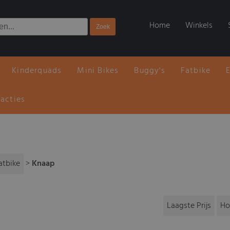
Home
Winkels
Kinderquads
Mini Bikes
Buggy's
Fatbike
 acties
atbike
>
Knaap
Laagste Prijs
Ho