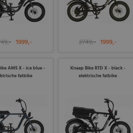
749,-
1999,-
2749,-
1999,-
ke AMS X - ice blue -
Knaap Bike RTD X - black -
ektrische fatbike
elektrische fatbike