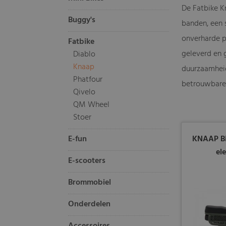
De Fatbike Kn
Buggy's
banden, een 
onverharde pa
Fatbike
geleverd en 
Diablo
Knaap
duurzaamheid
Phatfour
betrouwbare 
Qivelo
QM Wheel
Stoer
E-fun
KNAAP Bi
el
E-scooters
Brommobiel
Onderdelen