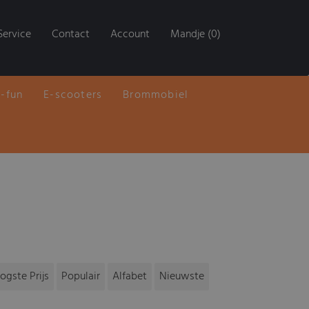
Service
Contact
Account
Mandje (0)
E-fun
E-scooters
Brommobiel
ogste Prijs
Populair
Alfabet
Nieuwste