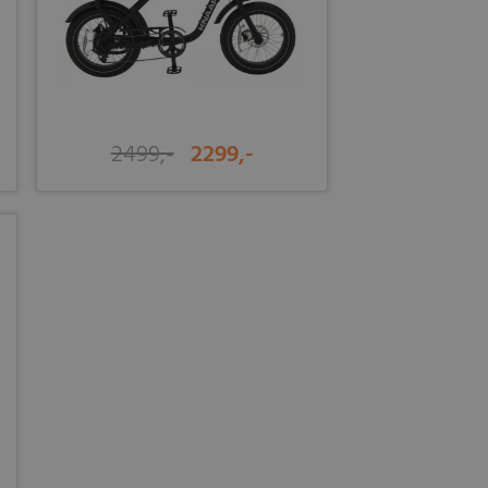
2499,-
2299,-