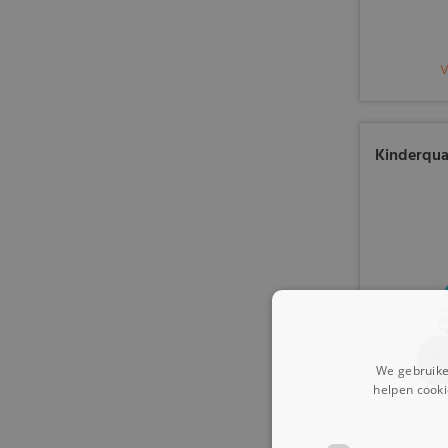
Kinderqua
We gebruike
helpen cooki