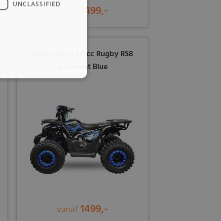
UNCLASSIFIED
1499,-
vanaf
Kinderquad 125cc Rugby RS8
automaat Blue
1499,-
vanaf