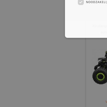
NOODZAKELI
Kinderq
aut