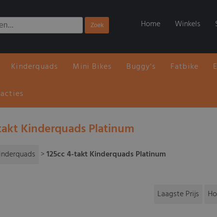
Home
Winkels
Kinderquads
Mini Bikes
Buggy's
Fatbike
 acties
-takt Kinderquads Platinum
inderquads
>
125cc 4-takt Kinderquads Platinum
Laagste Prijs
Ho