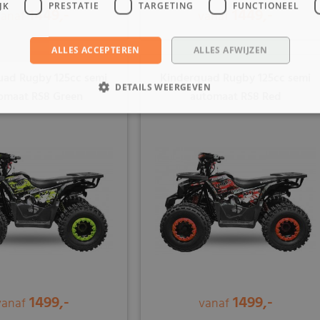
JK
PRESTATIE
TARGETING
FUNCTIONEEL
1449,-
1449,-
vanaf
vanaf
ALLES ACCEPTEREN
ALLES AFWIJZEN
uad Rugby 125cc semi
Kinderquad Rugby 125cc semi
DETAILS WEERGEVEN
omaat RS8 Green
automaat RS8 Red
1499,-
1499,-
vanaf
vanaf