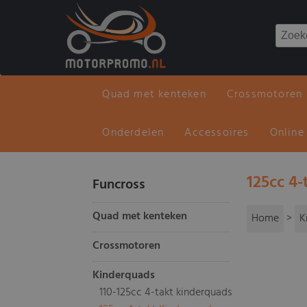
Quad met kenteken
Crossmotoren
Onderdelen
Accessoires
Online
125cc 4
Funcross
Quad met kenteken
Home
>
K
Crossmotoren
Kinderquads
110-125cc 4-takt kinderquads