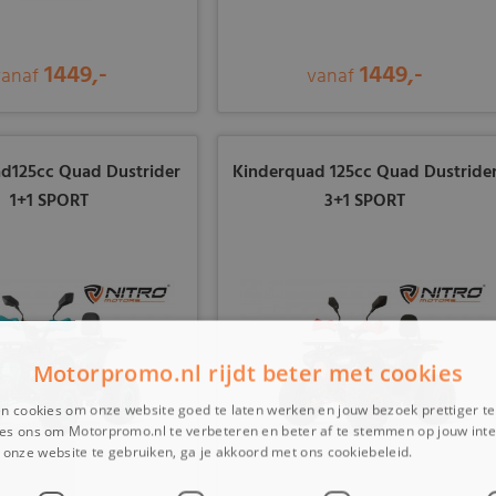
1449,-
1449,-
vanaf
vanaf
d125cc Quad Dustrider
Kinderquad 125cc Quad Dustride
1+1 SPORT
3+1 SPORT
Motorpromo.nl rijdt beter met cookies
n cookies om onze website goed te laten werken en jouw bezoek prettiger t
es ons om Motorpromo.nl te verbeteren en beter af te stemmen op jouw int
onze website te gebruiken, ga je akkoord met ons cookiebeleid.
Lees verder