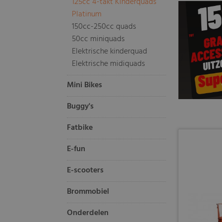
125cc 4-takt Kinderquads
Platinum
150cc-250cc quads
50cc miniquads
Elektrische kinderquad
Elektrische midiquads
Mini Bikes
Buggy's
Fatbike
E-fun
E-scooters
Brommobiel
Onderdelen