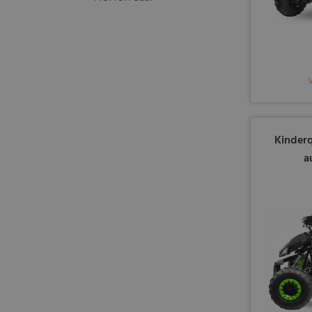
Kinderq
a