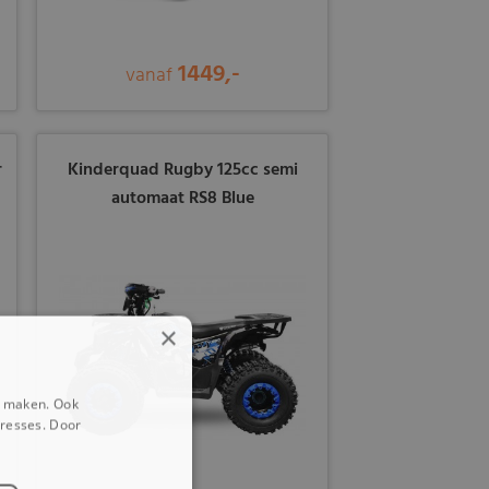
1449,-
vanaf
r
Kinderquad Rugby 125cc semi
automaat RS8 Blue
×
e maken. Ook
eresses. Door