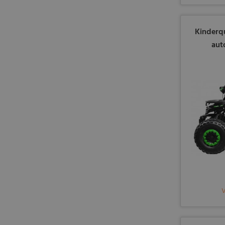
Kinderq
aut