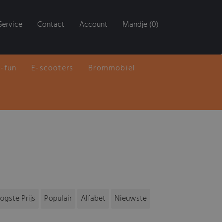
Service
Contact
Account
Mandje (0)
E-fun
E-scooters
Brommobiel
ogste Prijs
Populair
Alfabet
Nieuwste