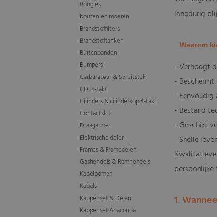
Bougies
langdurig bli
bouten en moeren
Brandstoffilters
Brandstoftanken
Waarom kie
Buitenbanden
Bumpers
- Verhoogt de
Carburateur & Spruitstuk
- Beschermt 
CDI 4-takt
- Eenvoudig 
Cilinders & cilinderkop 4-takt
- Bestand teg
Contactslot
- Geschikt v
Draagarmen
Elektrische delen
- Snelle leve
Frames & Framedelen
Kwalitatieve
Gashendels & Remhendels
persoonlijke 
Kabelbomen
Kabels
1. Wannee
Kappenset & Delen
Kappenset Anaconda