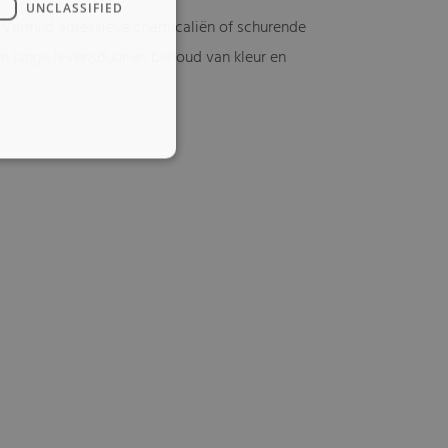
UNCLASSIFIED
 Vermijd agressieve chemicaliën of schurende
en lange levensduur en behoud van kleur en