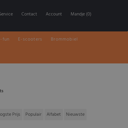
Service
Contact
Account
Mandje (0)
E-fun
E-scooters
Brommobiel
ts
ogste Prijs
Populair
Alfabet
Nieuwste