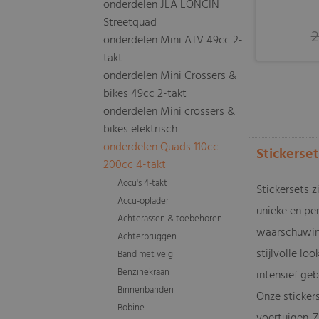
onderdelen JLA LONCIN
Streetquad
2
onderdelen Mini ATV 49cc 2-
takt
onderdelen Mini Crossers &
bikes 49cc 2-takt
onderdelen Mini crossers &
bikes elektrisch
onderdelen Quads 110cc -
Stickerse
200cc 4-takt
Accu's 4-takt
Stickersets 
Accu-oplader
unieke en per
Achterassen & toebehoren
waarschuwing
Achterbruggen
stijlvolle l
Band met velg
Benzinekraan
intensief geb
Binnenbanden
Onze sticker
Bobine
voertuigen. 