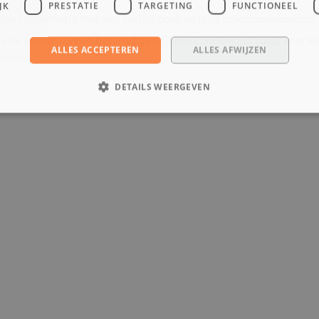
JK
PRESTATIE
TARGETING
FUNCTIONEEL
ickers regelmatig met een zachte doek en mild schoonmaakmiddel.
ie de sticker kunnen beschadigen. Correct onderhoud zorgt voor e
ALLES ACCEPTEREN
ALLES AFWIJZEN
DETAILS WEERGEVEN