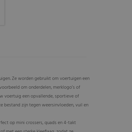
rtuigen. Ze worden gebruikt om voertuigen een
bijvoorbeeld om onderdelen, merklogo’s of
w voertuig een opvallende, sportieve of
ze bestand zijn tegen weersinvloeden, vuil en
fect op mini crossers, quads en 4-takt
of met een sterke kleeflaag, zodat ze