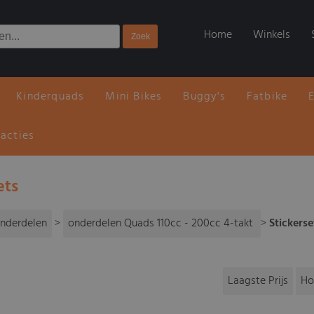
Home
Winkels
Kinderquads
Mini Bikes
Buggy's
Fatbike
 acties
ets
nderdelen
>
onderdelen Quads 110cc - 200cc 4-takt
>
Stickerse
Laagste Prijs
Ho