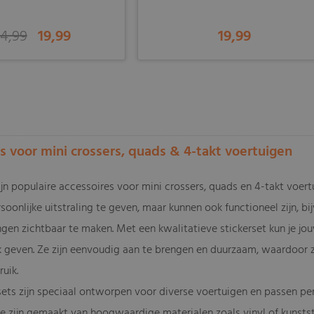
4,99
19,99
19,99
-
ts voor mini crossers, quads & 4-takt voertuigen
zijn populaire accessoires voor mini crossers, quads en 4-takt voe
soonlijke uitstraling te geven, maar kunnen ook functioneel zijn, 
en zichtbaar te maken. Met een kwalitatieve stickerset kun je jou
ook geven. Ze zijn eenvoudig aan te brengen en duurzaam, waardoor 
ruik.
sets zijn speciaal ontworpen voor diverse voertuigen en passen per
Ze zijn gemaakt van hoogwaardige materialen zoals vinyl of kunstst