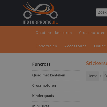
Quad met kenteken
Crossmotoren
Onderdelen
Accessoires
Online
Stickers
Funcross
Quad met kenteken
Home
>
O
Crossmotoren
Kinderquads
Mini Bikes