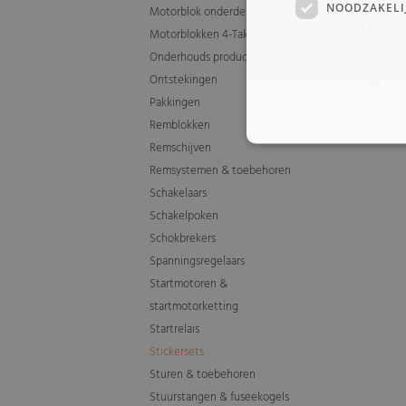
NOODZAKELI
Motorblok onderdelen
Reinig de st
Motorblokken 4-Takt
materialen d
Onderhouds producten
hechting.
Ontstekingen
Pakkingen
Remblokken
Remschijven
Remsystemen & toebehoren
Schakelaars
Schakelpoken
Schokbrekers
Spanningsregelaars
Startmotoren &
startmotorketting
Startrelais
Stickersets
Sturen & toebehoren
Stuurstangen & fuseekogels