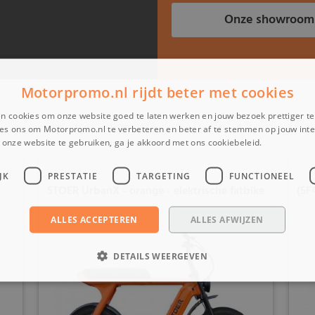
Onze showroom
Motorpromo.nl rijdt beter met cookies
n cookies om onze website goed te laten werken en jouw bezoek prettiger t
es ons om Motorpromo.nl te verbeteren en beter af te stemmen op jouw int
onze website te gebruiken, ga je akkoord met ons cookiebeleid.
Lees verder
JK
PRESTATIE
TARGETING
FUNCTIONEEL
STOER UrbanX - orange - elektrische fatbike
(5F
ALLES ACCEPTEREN
ALLES AFWIJZEN
DETAILS WEERGEVEN