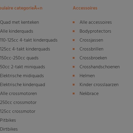
ulaire categorieÃ«n
Accessoires
Quad met kenteken
Alle accessoires
Alle kinderquads
Bodyprotectors
110-125cc 4-takt kinderquads
Crossjassen
125cc 4-takt kinderquads
Crossbrillen
150cc-250cc quads
Crossbroeken
50cc 2-takt miniquads
Crosshandschoenen
Elektrische midiquads
Helmen
Elektrische kinderquad
Kinder crosslaarzen
Alle crossmotoren
Nekbrace
250cc crossmotor
125cc crossmotor
Pitbikes
Dirtbikes