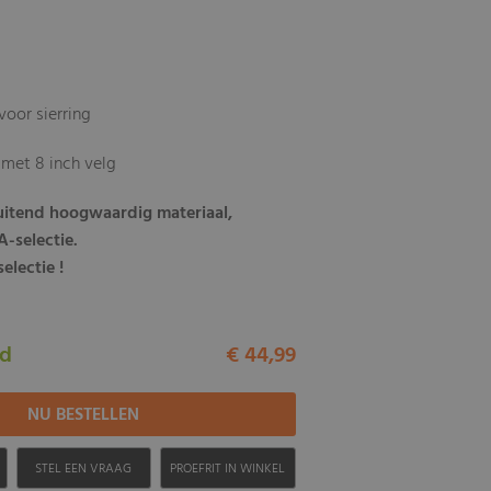
voor sierring
met 8 inch velg
luitend hoogwaardig materiaal,
-selectie.
electie !
ad
€ 44,99
H
STEL EEN VRAAG
PROEFRIT IN WINKEL