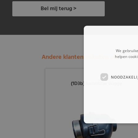
Bel mij terug >
We gebruike
Andere klanten bekeken ook:
helpen cooki
NOODZAKELI
(1D3b) luchtfilter Buggy