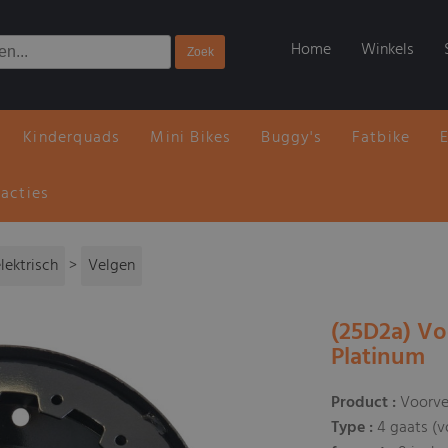
Home
Winkels
Kinderquads
Mini Bikes
Buggy's
Fatbike
 acties
lektrisch
>
Velgen
(25D2a) Vo
Platinum
Product :
Voorve
Type :
4 gaats (v