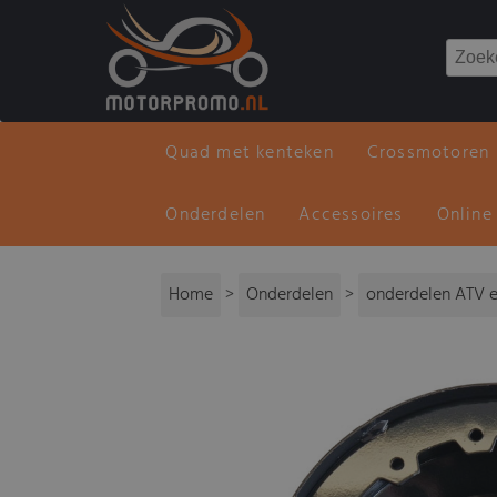
Quad met kenteken
Crossmotoren
Onderdelen
Accessoires
Online
Home
>
Onderdelen
>
onderdelen ATV e