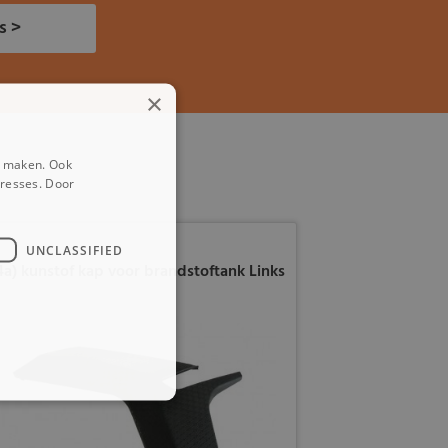
s >
×
e maken. Ook
eresses. Door
UNCLASSIFIED
4a) kunstof kap voor brandstoftank Links