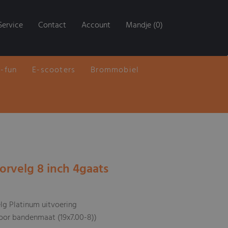
Service
Contact
Account
Mandje (0)
E-fun
E-scooters
Brommobiel
orvelg 8 inch 4gaats
lg Platinum uitvoering
oor bandenmaat (19x7.00-8))