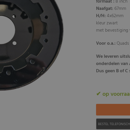
formaat :
8 inch
Naafgat:
67mm
H/H:
4x62mm
kleur zwart
met bevestiging 
Voor o.a.:
Quads 
We leveren uits
onderdelen van A
Dus geen B of C s
✔ op voorra
BESTEL TELEFONISC