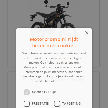
×
Motorpromo.nl rijdt
beter met cookies
We gebruiken cookies om onze website goed
5799,-
4499,-
te laten werken en jouw bezoek prettiger te
maken. Ook helpen cookies ons om
Motorpromo.nl te verbeteren en beter af te
stemmen op jouw interesses. Door onze
website te gebruiken, ga je akkoord met ons
Talaria Sting R 4000 Elektro-Dirt Bike
cookiebeleid.
Lees verder
NOODZAKELIJK
PRESTATIE
TARGETING