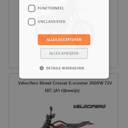
FUNCTIONEEL
UNCLASSIFIED
ALLES ACCEPTEREN
ALLES AFWIJZEN
6299,-
5249,-
DETAILS WEERGEVEN
Velocifero Street Crosser E-scooter 3000W 72V
EEC (A1 rijbewijs)