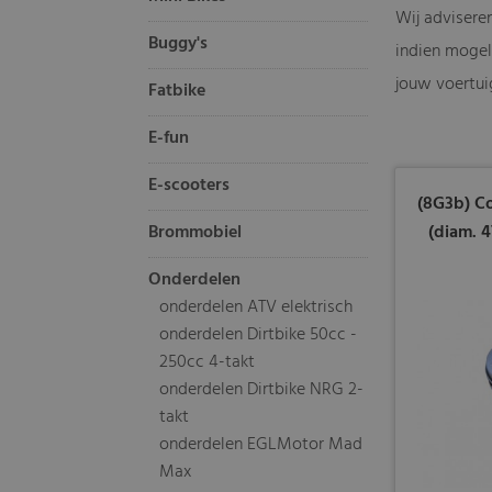
Wij adviseren
Buggy's
indien mogeli
jouw voertui
Fatbike
E-fun
E-scooters
(8G3b) Co
Brommobiel
(diam. 
Onderdelen
onderdelen ATV elektrisch
onderdelen Dirtbike 50cc -
250cc 4-takt
onderdelen Dirtbike NRG 2-
takt
onderdelen EGLMotor Mad
Max