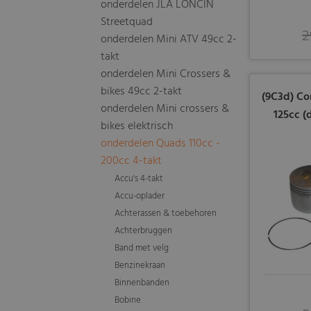
onderdelen JLA LONCIN
Streetquad
2
onderdelen Mini ATV 49cc 2-
takt
onderdelen Mini Crossers &
bikes 49cc 2-takt
(9C3d) Co
onderdelen Mini crossers &
125cc (
bikes elektrisch
onderdelen Quads 110cc -
200cc 4-takt
Accu's 4-takt
Accu-oplader
Achterassen & toebehoren
Achterbruggen
Band met velg
Benzinekraan
Binnenbanden
Bobine