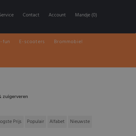
Service
Contact
Account
Mandje (0)
E-fun
E-scooters
Brommobiel
& zuigerveren
ogste Prijs
Populair
Alfabet
Nieuwste