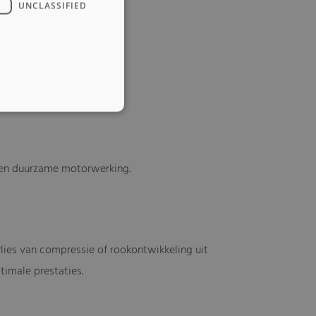
UNCLASSIFIED
e en duurzame motorwerking.
lies van compressie of rookontwikkeling uit
timale prestaties.