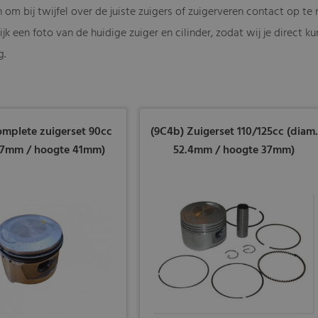
 om bij twijfel over de juiste zuigers of zuigerveren contact op t
jk een foto van de huidige zuiger en cilinder, zodat wij je direct 
g.
mplete zuigerset 90cc
(9C4b) Zuigerset 110/125cc (diam.
47mm / hoogte 41mm)
52.4mm / hoogte 37mm)