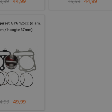
9,99
44,99
49,99
44,99
gerset GY6 125cc (diam.
m / hoogte 37mm)
4,99
49,99