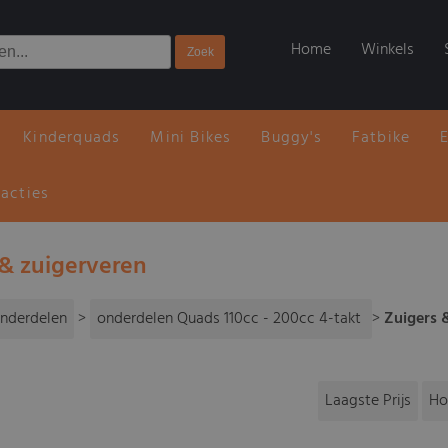
Home
Winkels
Kinderquads
Mini Bikes
Buggy's
Fatbike
 acties
 & zuigerveren
nderdelen
>
onderdelen Quads 110cc - 200cc 4-takt
>
Zuigers 
Laagste Prijs
Ho