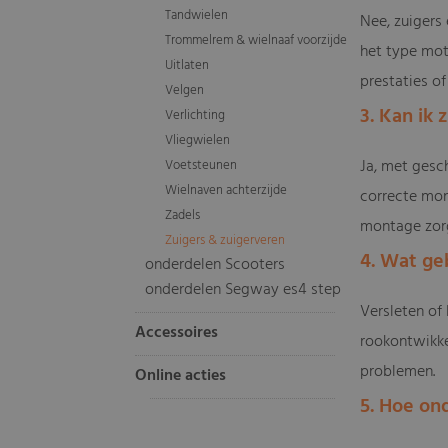
Tandwielen
Nee, zuigers
Trommelrem & wielnaaf voorzijde
het type mot
Uitlaten
prestaties o
Velgen
3. Kan ik
Verlichting
Vliegwielen
Ja, met gesc
Voetsteunen
Wielnaven achterzijde
correcte mont
Zadels
montage zorg
Zuigers & zuigerveren
4. Wat geb
onderdelen Scooters
onderdelen Segway es4 step
Versleten of
Accessoires
rookontwikke
problemen.
Online acties
5. Hoe on