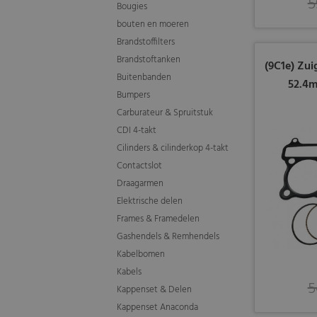
5
Bougies
bouten en moeren
Brandstoffilters
Brandstoftanken
(9C1e) Zui
Buitenbanden
52.4m
Bumpers
Carburateur & Spruitstuk
CDI 4-takt
Cilinders & cilinderkop 4-takt
Contactslot
Draagarmen
Elektrische delen
Frames & Framedelen
Gashendels & Remhendels
Kabelbomen
Kabels
5
Kappenset & Delen
Kappenset Anaconda