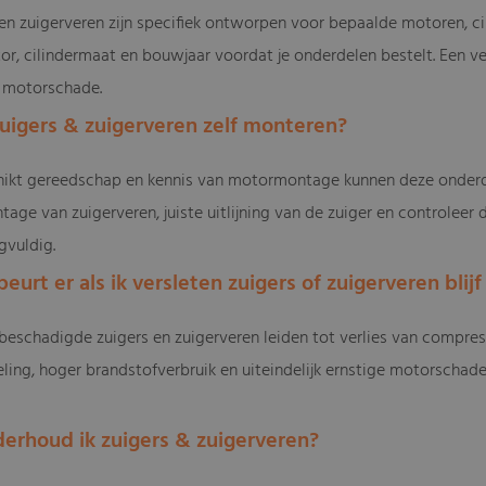
 en zuigerveren zijn specifiek ontworpen voor bepaalde motoren, cil
or, cilindermaat en bouwjaar voordat je onderdelen bestelt. Een v
f motorschade.
 zuigers & zuigerveren zelf monteren?
hikt gereedschap en kennis van motormontage kunnen deze onderd
age van zuigerveren, juiste uitlijning van de zuiger en controleer 
vuldig.
eurt er als ik versleten zuigers of zuigerveren blij
 beschadigde zuigers en zuigerveren leiden tot verlies van compre
ling, hoger brandstofverbruik en uiteindelijk ernstige motorschad
derhoud ik zuigers & zuigerveren?