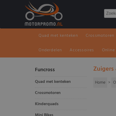
Quad met kenteken
Crossmotoren
Onderdelen
Accessoires
Online
Zuigers
Funcross
Quad met kenteken
Home
>
O
Crossmotoren
Kinderquads
Mini Bikes