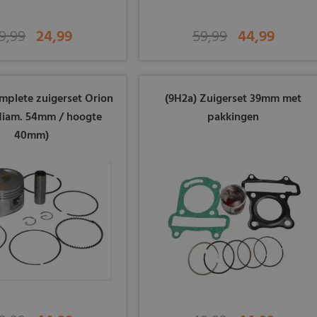
9,99
24,99
59,99
44,99
mplete zuigerset Orion
(9H2a) Zuigerset 39mm met
diam. 54mm / hoogte
pakkingen
40mm)