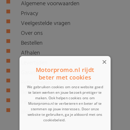
Algemene voorwaarden
Privacy
Veelgestelde vragen
Over ons
Bestellen
Afhalen
×
Levertijden
Motorpromo.nl rijdt
Garantie
beter met cookies
Retourneren
We gebruiken cookies om onze website goed
Bedenktijd
te laten werken en jouw bezoek prettiger te
maken. Ook helpen cookies ons om
Financieren
Motorpromo.nl te verbeteren en beter af te
stemmen op jouw interesses. Door onze
Blog
website te gebruiken, ga je akkoord met ons
cookiebeleid.
Lees verder