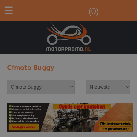
☰
(0)
Cfmoto Buggy