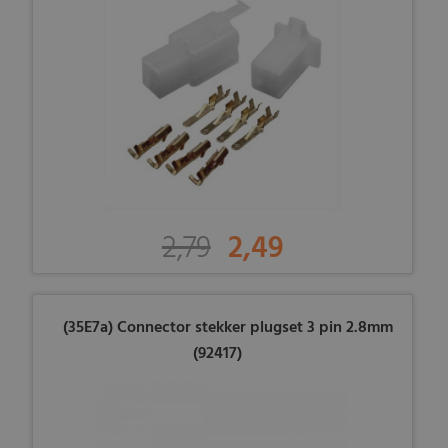
2,79
2,49
(35E7a) Connector stekker plugset 3 pin 2.8mm
(92417)