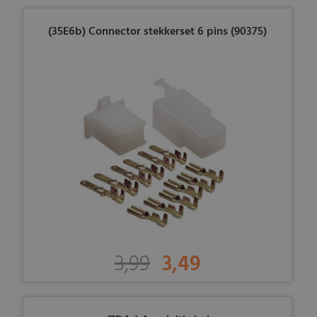
(35E6b) Connector stekkerset 6 pins (90375)
3,99
3,49