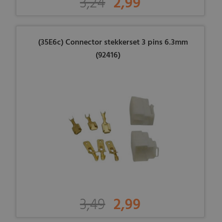
3,24
2,99
(35E6c) Connector stekkerset 3 pins 6.3mm
(92416)
3,49
2,99