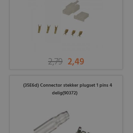
2,79
2,49
(35E6d) Connector stekker plugset 1 pins 4
delig(90372)