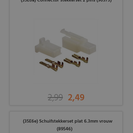
(35E6a) Connector stekkerset 2 pins (90373)
2,99
2,49
(35E6e) Schuifstekkerset plat 6.3mm vrouw
(89546)