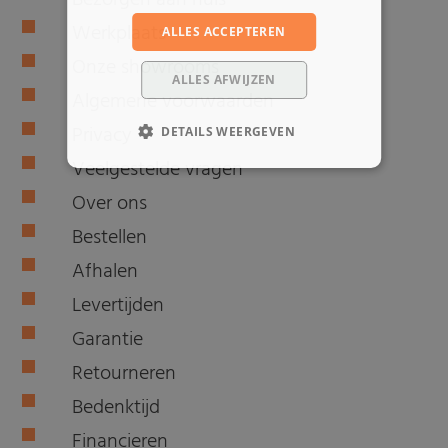
Bezorgen aan huis
Werkplaats
ALLES ACCEPTEREN
Onze showrooms
ALLES AFWIJZEN
Algemene voorwaarden
Privacy
DETAILS WEERGEVEN
Veelgestelde vragen
Over ons
Bestellen
Afhalen
Levertijden
Garantie
Retourneren
Bedenktijd
Financieren