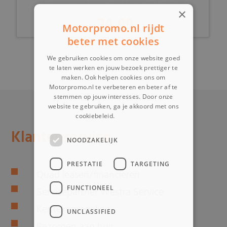
×
24,99
Motorpromo.nl rijdt
beter met cookies
We gebruiken cookies om onze website goed
-
te laten werken en jouw bezoek prettiger te
maken. Ook helpen cookies ons om
Motorpromo.nl te verbeteren en beter af te
stemmen op jouw interesses. Door onze
website te gebruiken, ga je akkoord met ons
cookiebeleid.
Lees verder
Klantenservice
NOODZAKELIJK
PRESTATIE
TARGETING
Quad leasen/financieren
FUNCTIONEEL
Servicepartner Westra Service
Kentekenregeling
UNCLASSIFIED