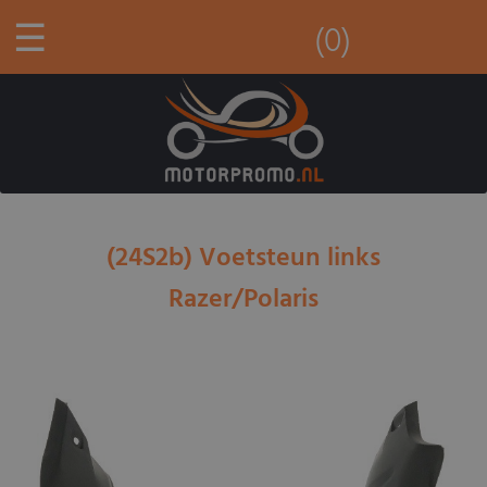
☰
(0)
(24S2b) Voetsteun links
Razer/Polaris