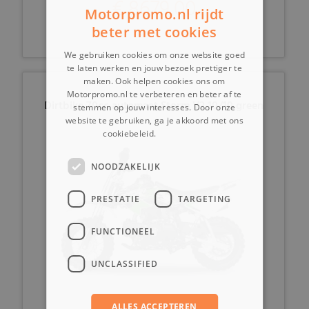
€ 8679,00
Motorpromo.nl rijdt
beter met cookies
We gebruiken cookies om onze website goed
te laten werken en jouw bezoek prettiger te
maken. Ook helpen cookies ons om
Motorpromo.nl te verbeteren en beter af te
Dirtbike 70cc automaat Storm V2 10/10 green
stemmen op jouw interesses. Door onze
website te gebruiken, ga je akkoord met ons
cookiebeleid.
Lees verder
NOODZAKELIJK
PRESTATIE
TARGETING
FUNCTIONEEL
UNCLASSIFIED
ALLES ACCEPTEREN