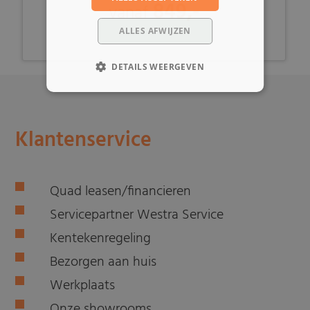
849,-
vanaf
ALLES AFWIJZEN
DETAILS WEERGEVEN
Klantenservice
Quad leasen/financieren
Servicepartner Westra Service
Kentekenregeling
Bezorgen aan huis
Werkplaats
Onze showrooms