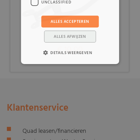
UNCLASSIFIED
ALLES ACCEPTEREN
ALLES AFWIJZEN
€ 19,99
DETAILS WEERGEVEN
Klantenservice
Quad leasen/financieren