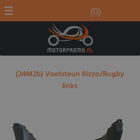
☰
(0)
(24M2b) Voetsteun Rizzo/Rugby
links