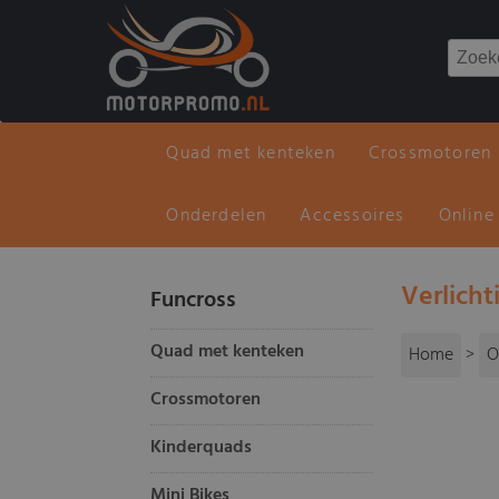
Quad met kenteken
Crossmotoren
Onderdelen
Accessoires
Online
Verlicht
Funcross
Quad met kenteken
Home
>
O
Crossmotoren
Kinderquads
Mini Bikes