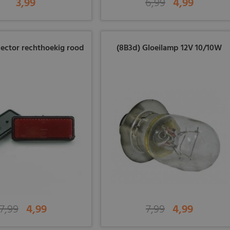
3,99
6,99
4,99
lector rechthoekig rood
(8B3d) Gloeilamp 12V 10/10W
7,99
4,99
7,99
4,99