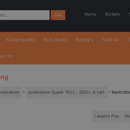
Home
Winkels
Kinderquads
Mini Bikes
Buggy's
Fatbike
 acties
ing
nderdelen
>
onderdelen Quads 110cc - 200cc 4-takt
>
Verlichti
Laagste Prijs
Ho