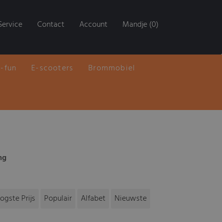
Service
Contact
Account
Mandje (0)
E-fun
E-scooters
Brommobiel
ng
ogste Prijs
Populair
Alfabet
Nieuwste