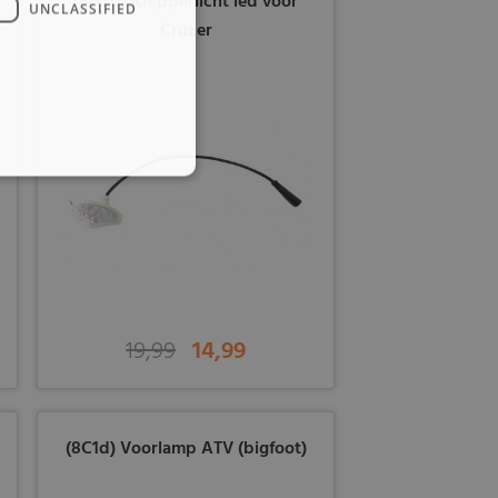
(8H2d) Knipperlicht led voor
UNCLASSIFIED
Cruzer
19,99
14,99
(8C1d) Voorlamp ATV (bigfoot)