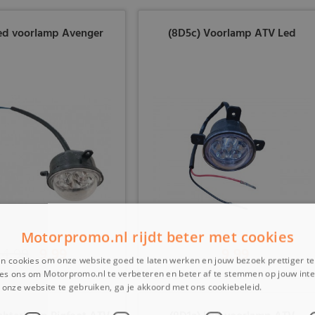
Led voorlamp Avenger
(8D5c) Voorlamp ATV Led
Motorpromo.nl rijdt beter met cookies
14,99
9,99
9,99
n cookies om onze website goed te laten werken en jouw bezoek prettiger t
es ons om Motorpromo.nl te verbeteren en beter af te stemmen op jouw int
onze website te gebruiken, ga je akkoord met ons cookiebeleid.
Lees verder