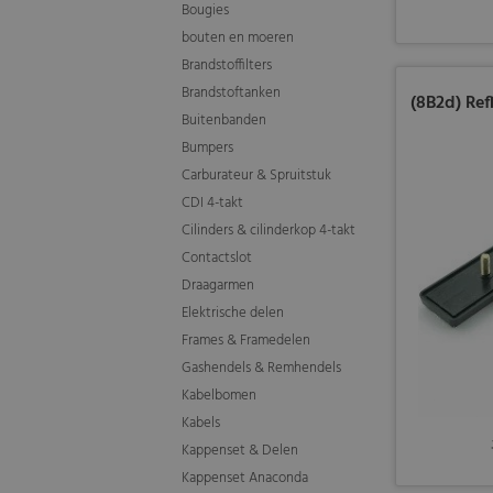
Bougies
bouten en moeren
Brandstoffilters
Brandstoftanken
(8B2d) Ref
Buitenbanden
Bumpers
Carburateur & Spruitstuk
CDI 4-takt
Cilinders & cilinderkop 4-takt
Contactslot
Draagarmen
Elektrische delen
Frames & Framedelen
Gashendels & Remhendels
Kabelbomen
Kabels
Kappenset & Delen
Kappenset Anaconda