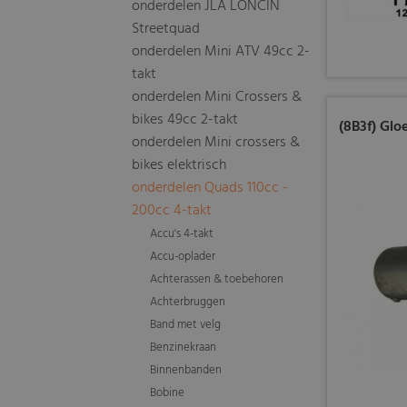
onderdelen JLA LONCIN
Streetquad
onderdelen Mini ATV 49cc 2-
takt
onderdelen Mini Crossers &
bikes 49cc 2-takt
(8B3f) Glo
onderdelen Mini crossers &
bikes elektrisch
onderdelen Quads 110cc -
200cc 4-takt
Accu's 4-takt
Accu-oplader
Achterassen & toebehoren
Achterbruggen
Band met velg
Benzinekraan
Binnenbanden
Bobine