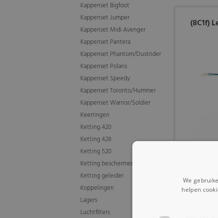
Kappenset Bigfoot
Kappenset Jumper
(8C1f) 
Kappenset Midi Avenger
Kappenset Pantera
Kappenset Phantom/Dustrider
Kappenset Polaris
Kappenset Speedy
Kappenset Toronto/Hummer
Kappenset Warrior/Soldier
Keerringen
Ketting 420
Ketting 428
Ketting 520
Ketting beschermers
Ketting geleider
We gebruike
Koppelingen
helpen cooki
Lagers
Luchtfilters