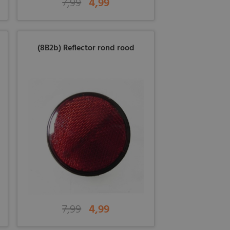
7,99
4,99
(8B2b) Reflector rond rood
7,99
4,99