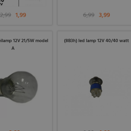
2,99
1,99
6,99
3,99
eilamp 12V 21/5W model
(8B3h) led lamp 12V 40/40 watt
A