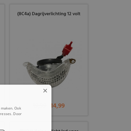
(8C4a) Dagrijverlichting 12 volt
×
19,99
14,99
e maken. Ook
eresses. Door