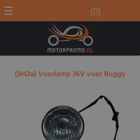
☰
(0)
(8H2a) Voorlamp 36V voor Buggy