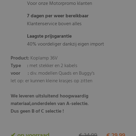
Voor onze Motorpromo klanten
7 dagen per weer bereikbaar
Klantenservice boven alles
Laagste prijsgarantie
40% voordeliger dankzij eigen import
Product:
Koplamp 36V
Type :
met stekker en 2 kabels
voor :
div. modellen Quads en Buggy's
let op: er kunnen kleine krasjes op zitten
We leveren uitsluitend hoogwaardig
materiaal,onderdelen van A-selectie.
Dus geen B of C selectie !
✔ op voorraad
€ 34,99
€ 29,99