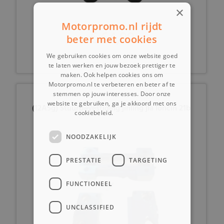
×
Motorpromo.nl rijdt
€ 64,99
beter met cookies
We gebruiken cookies om onze website goed
te laten werken en jouw bezoek prettiger te
maken. Ook helpen cookies ons om
Motorpromo.nl te verbeteren en beter af te
stemmen op jouw interesses. Door onze
website te gebruiken, ga je akkoord met ons
(12A5g) Stuurbevestiging jinling jla loncin 21b
cookiebeleid.
Lees verder
NOODZAKELIJK
PRESTATIE
TARGETING
FUNCTIONEEL
UNCLASSIFIED