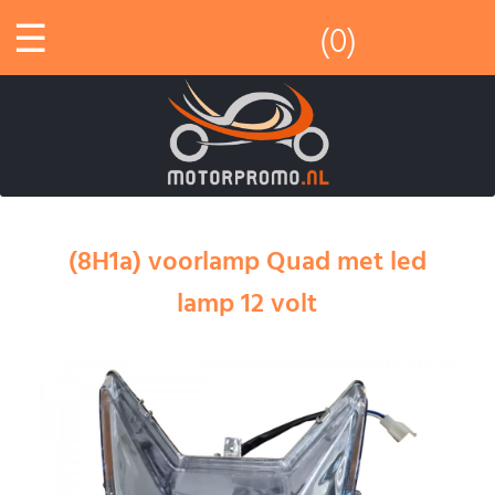
☰
(0)
(8H1a) voorlamp Quad met led
lamp 12 volt