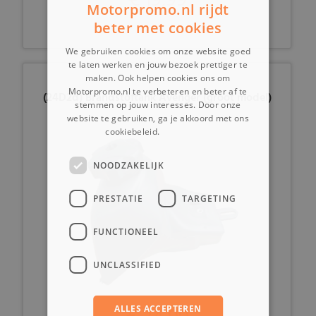
Motorpromo.nl rijdt
beter met cookies
We gebruiken cookies om onze website goed
te laten werken en jouw bezoek prettiger te
maken. Ook helpen cookies ons om
Motorpromo.nl te verbeteren en beter af te
(24D2d) Brandstoftank Avenger (groot model)
stemmen op jouw interesses. Door onze
website te gebruiken, ga je akkoord met ons
cookiebeleid.
Lees verder
NOODZAKELIJK
PRESTATIE
TARGETING
FUNCTIONEEL
UNCLASSIFIED
ALLES ACCEPTEREN