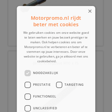
×
Motorpromo.nl rijdt
beter met cookies
€ 19,99
We gebruiken cookies om onze website goed
te laten werken en jouw bezoek prettiger te
maken. Ook helpen cookies ons om
Motorpromo.nl te verbeteren en beter af te
stemmen op jouw interesses. Door onze
website te gebruiken, ga je akkoord met ons
cookiebeleid.
Lees verder
(8i1b) Kraagbout M10 x 75
NOODZAKELIJK
PRESTATIE
TARGETING
FUNCTIONEEL
UNCLASSIFIED