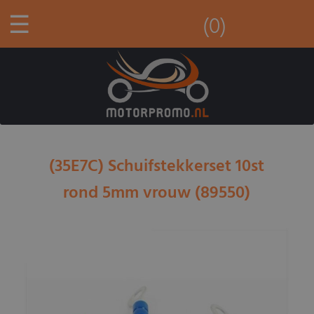
☰
(0)
(35E7C) Schuifstekkerset 10st
rond 5mm vrouw (89550)