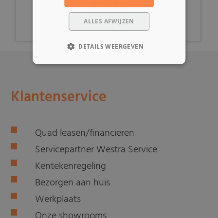
€ 2,49
ALLES AFWIJZEN
DETAILS WEERGEVEN
Klantenservice
Quad leasen/financieren
Servicepartner Westra Service
Kentekenregeling
Bezorgen aan huis
Werkplaats
Onze showrooms