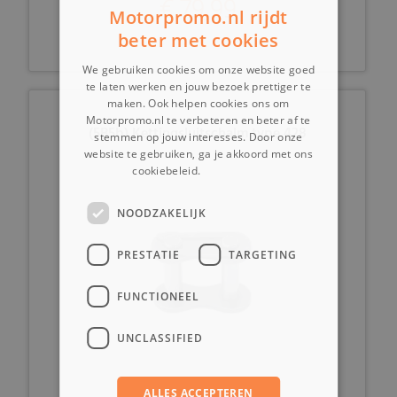
€ 79,99
Motorpromo.nl rijdt
beter met cookies
We gebruiken cookies om onze website goed
te laten werken en jouw bezoek prettiger te
maken. Ook helpen cookies ons om
Motorpromo.nl te verbeteren en beter af te
(5B5b) Kettingsluitschalm type 428
stemmen op jouw interesses. Door onze
website te gebruiken, ga je akkoord met ons
cookiebeleid.
Lees verder
NOODZAKELIJK
PRESTATIE
TARGETING
FUNCTIONEEL
UNCLASSIFIED
ALLES ACCEPTEREN