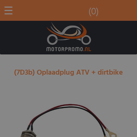
☰
(0)
(7D3b) Oplaadplug ATV + dirtbike