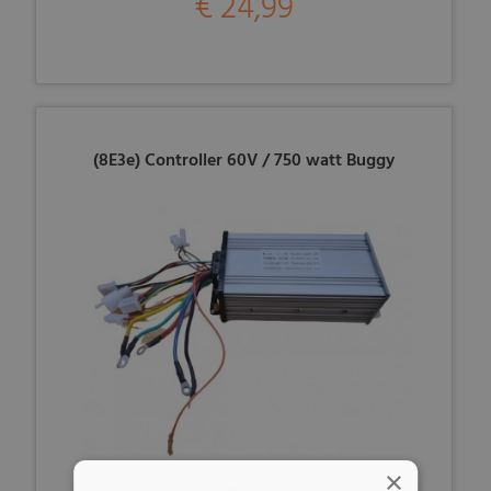
€ 24,99
(8E3e) Controller 60V / 750 watt Buggy
×