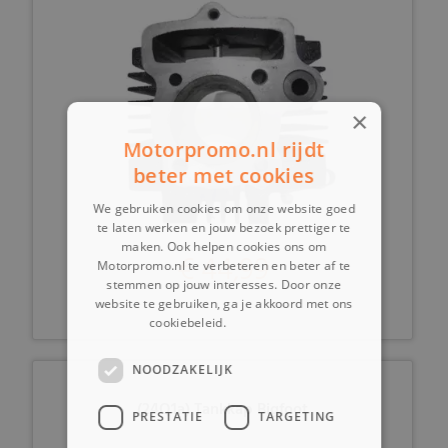
×
Motorpromo.nl rijdt
beter met cookies
We gebruiken cookies om onze website goed
te laten werken en jouw bezoek prettiger te
maken. Ook helpen cookies ons om
€ 44,99
Motorpromo.nl te verbeteren en beter af te
stemmen op jouw interesses. Door onze
website te gebruiken, ga je akkoord met ons
cookiebeleid.
Lees verder
NOODZAKELIJK
(24Q1a) Tankkap Bigfoot
PRESTATIE
TARGETING