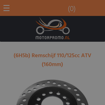
☰
(0)
(6H5b) Remschijf 110/125cc ATV
(160mm)