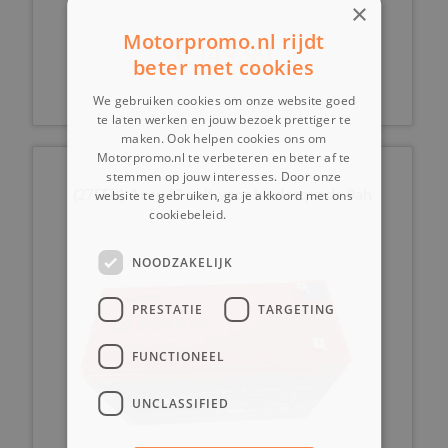
×
Motorpromo.nl rijdt
€ 149,99
beter met cookies
We gebruiken cookies om onze website goed
te laten werken en jouw bezoek prettiger te
maken. Ook helpen cookies ons om
Motorpromo.nl te verbeteren en beter af te
stemmen op jouw interesses. Door onze
(27E5b) Accu 12 volt voor kinderquads 9ah
website te gebruiken, ga je akkoord met ons
cookiebeleid.
Lees verder
NOODZAKELIJK
PRESTATIE
TARGETING
FUNCTIONEEL
UNCLASSIFIED