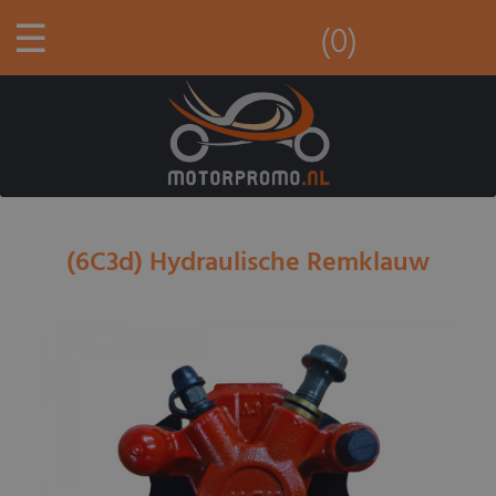
☰
(0)
(6C3d) Hydraulische Remklauw