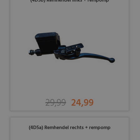
(4D5b) Remhendel links + rempomp
29,99
24,99
(4D5a) Remhendel rechts + rempomp