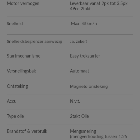
Motor vermogen
Leverbaar vanaf 2pk tot 3.5pk
49cc 2takt
Snelheid
Max. 45km/h
Snelheidsbegrenzer aanwezig
Ja, zeker!
Startmechanisme
Easy trekstarter
Versnellingsbak
Automaat
Magneto onsteking
Ontsteking
Accu
N.v.t.
Type olie
2takt Olie
Brandstof & verbruik
Mengsmering
(mengverhouding tussen 1:25