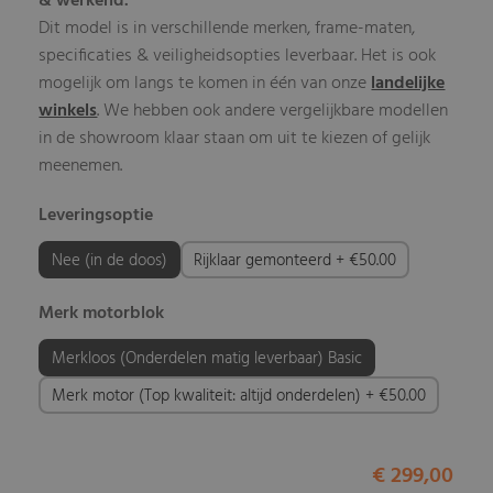
& werkend.
Dit model is in verschillende merken, frame-maten,
specificaties & veiligheidsopties leverbaar. Het is ook
mogelijk om langs te komen in één van onze
landelijke
winkels
. We hebben ook andere vergelijkbare modellen
in de showroom klaar staan om uit te kiezen of gelijk
meenemen.
Leveringsoptie
Nee (in de doos)
Rijklaar gemonteerd + €50.00
Merk motorblok
Merkloos (Onderdelen matig leverbaar) Basic
Merk motor (Top kwaliteit: altijd onderdelen) + €50.00
€ 299,00