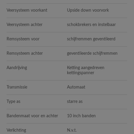
Veersysteem voorkant
Upside down voorvork
Veersysteem achter
schokbrekers en instelbaar
Remsysteem voor
schijfremmen geventileerd
Remsysteem achter
geventileerde schijfremmen
Aandrijving
Ketting aangedreven
kettingspanner
Transmissie
Automaat
Type as
starre as
Bandenmaat voor en achter
10 inch banden
Verlichting
N.v.t.