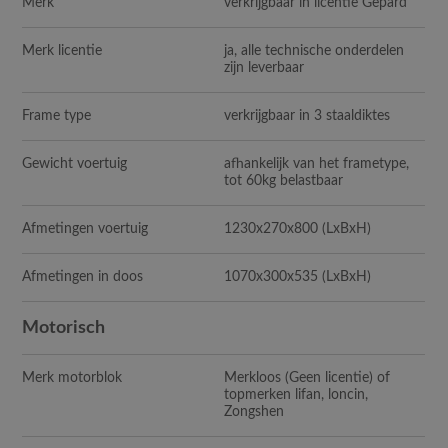
Merk
verkrijgbaar in licentie Gepard
Merk licentie
ja, alle technische onderdelen
zijn leverbaar
Frame type
verkrijgbaar in 3 staaldiktes
Gewicht voertuig
afhankelijk van het frametype,
tot 60kg belastbaar
Afmetingen voertuig
1230x270x800
(LxBxH)
Afmetingen in doos
1070x300x535
(LxBxH)
Motorisch
Merk motorblok
Merkloos (Geen licentie) of
topmerken lifan, loncin,
Zongshen