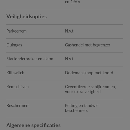
en 1:50)
Veiligheidsopties
Parkeerrem
N.v.t.
Duimgas
Gashendel met begrenzer
Startonderbreker en alarm
N.v.t.
Kill switch
Dodemansknop met koord
Remschijven
Geventileerde schijfremmen,
voor extra veiligheid
Beschermers
Ketting en tandwiel
beschermers
Algemene specificaties