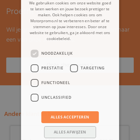
We gebruiken cookies om onze website goed
Proefrit maken?
te laten werken en jouw bezoek prettiger te
maken. Ook helpen cookies ons om
Motorpromo.nl te verbeteren en beter af te
stemmen op jouw interesses. Door onze
Wil je graag een proefrit maken? Kom dan naar
website te gebruiken, ga je akkoord met ons
een van onze showrooms.
cookiebeleid.
Lees verder
NOODZAKELIJK
Onze showrooms >
PRESTATIE
TARGETING
FUNCTIONEEL
UNCLASSIFIED
Andere klanten bekeken ook:
ALLES ACCEPTEREN
ALLES AFWIJZEN