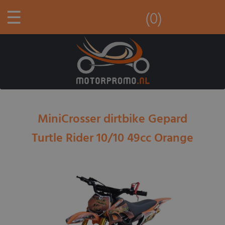
☰
(0)
MiniCrosser dirtbike Gepard
Turtle Rider 10/10 49cc Orange