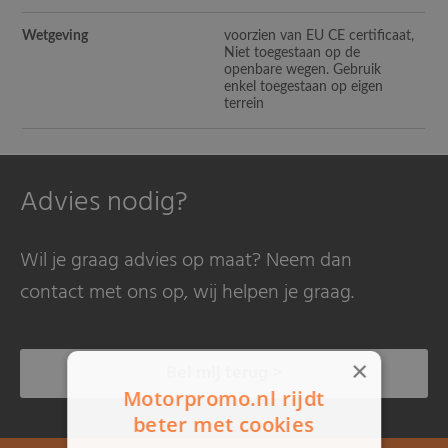
Wetgeving
voorzien van EU CE certificaat,
Niet toegestaan op de
openbare wegen. Gebruik
enkel toegestaan op eigen
terrein
Advies nodig?
Wil je graag advies op maat? Neem dan
contact met ons op, wij helpen je graag.
×
Bel mij terug >
Motorpromo.nl rijdt
beter met cookies