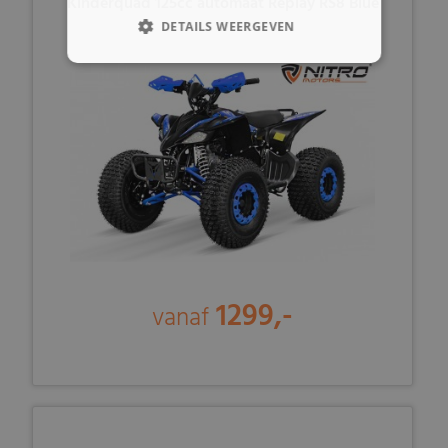
Kinderquad 125cc automaat Replay RS8 Blue
DETAILS WEERGEVEN
1299,-
vanaf