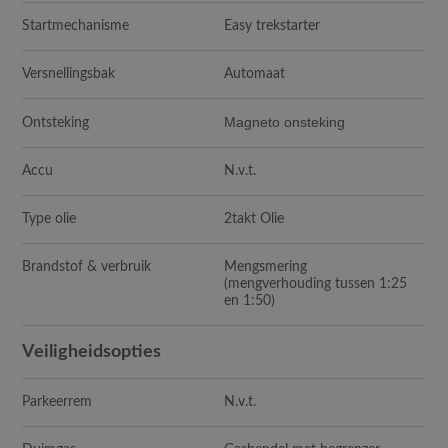
Startmechanisme
Easy trekstarter
Versnellingsbak
Automaat
Magneto onsteking
Ontsteking
Accu
N.v.t.
Type olie
2takt Olie
Brandstof & verbruik
Mengsmering
(mengverhouding tussen 1:25
en 1:50)
Veiligheidsopties
Parkeerrem
N.v.t.