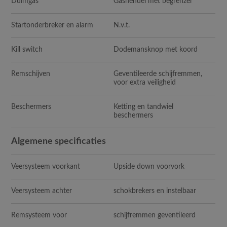
Duimgas
Gashendel met begrenzer
Startonderbreker en alarm
N.v.t.
Kill switch
Dodemansknop met koord
Remschijven
Geventileerde schijfremmen,
voor extra veiligheid
Beschermers
Ketting en tandwiel
beschermers
Algemene specificaties
Veersysteem voorkant
Upside down voorvork
Veersysteem achter
schokbrekers en instelbaar
Remsysteem voor
schijfremmen geventileerd