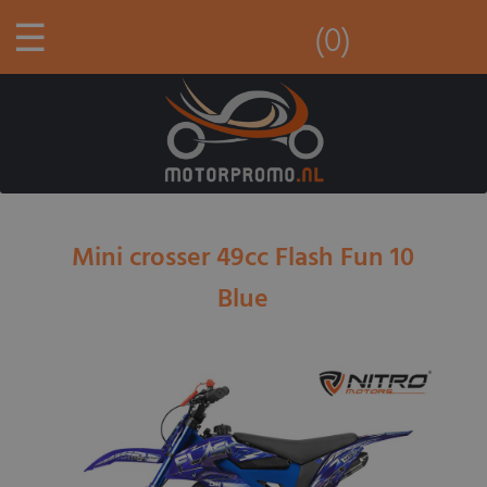
☰
(0)
Mini crosser 49cc Flash Fun 10
Blue