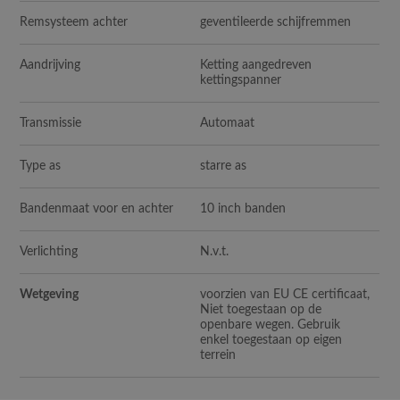
Remsysteem achter
geventileerde schijfremmen
Aandrijving
Ketting aangedreven
kettingspanner
Transmissie
Automaat
Type as
starre as
Bandenmaat voor en achter
10 inch banden
Verlichting
N.v.t.
Wetgeving
voorzien van EU CE certificaat,
Niet toegestaan op de
openbare wegen. Gebruik
enkel toegestaan op eigen
terrein