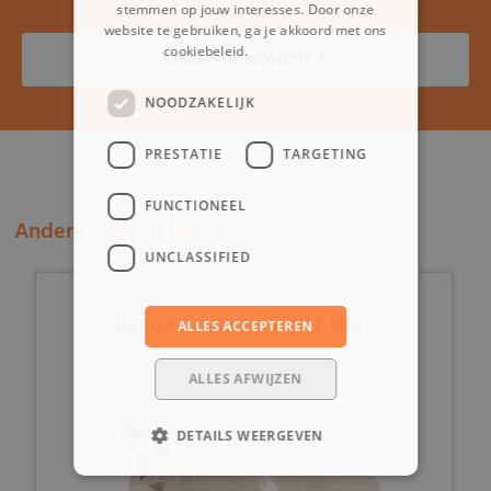
stemmen op jouw interesses. Door onze
website te gebruiken, ga je akkoord met ons
cookiebeleid.
Lees verder
Onze showrooms >
NOODZAKELIJK
PRESTATIE
TARGETING
FUNCTIONEEL
Andere klanten bekeken ook:
UNCLASSIFIED
(5E1b) Achterspatbord RFZ 140cc
ALLES ACCEPTEREN
ALLES AFWIJZEN
DETAILS WEERGEVEN