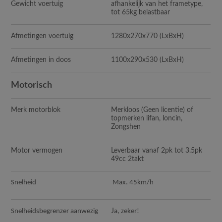
Gewicht voertuig
afhankelijk van het frametype,
tot 65kg belastbaar
Afmetingen voertuig
1280x270x770
(LxBxH)
Afmetingen in doos
1100x290x530
(LxBxH)
Motorisch
Merk motorblok
Merkloos (Geen licentie) of
topmerken lifan, loncin,
Zongshen
Motor vermogen
Leverbaar vanaf 2pk tot 3.5pk
49cc 2takt
Snelheid
Max. 45km/h
Snelheidsbegrenzer aanwezig
J
a, zeker!