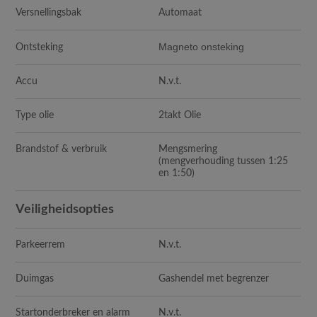
Versnellingsbak
Automaat
Magneto onsteking
Ontsteking
Accu
N.v.t.
Type olie
2takt Olie
Brandstof & verbruik
Mengsmering
(mengverhouding tussen 1:25
en 1:50)
Veiligheidsopties
Parkeerrem
N.v.t.
Duimgas
Gashendel met begrenzer
Startonderbreker en alarm
N.v.t.