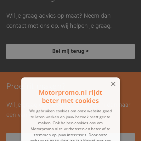
Wil je graag advies op maat? Neem dan
contact met ons op, wij helpen je graag.
Bel mij terug >
×
Proefrit maken?
Motorpromo.nl rijdt
beter met cookies
Wil je graag een proefrit maken? Kom dan naar
We gebruiken cookies om onze website goed
een van onze showrooms.
te laten werken en jouw bezoek prettiger te
maken. Ook helpen cookies ons om
Motorpromo.nl te verbeteren en beter af te
stemmen op jouw interesses. Door onze
Onze showrooms >
website te gebruiken, ga je akkoord met ons