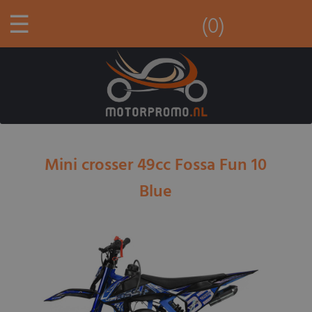
☰
(0)
Mini crosser 49cc Fossa Fun 10
Blue