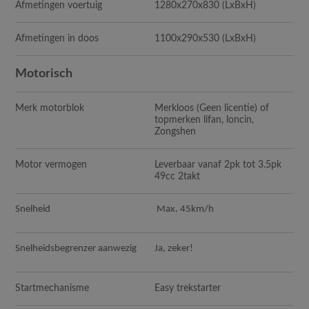
Afmetingen voertuig
1280x270x830
(LxBxH)
Afmetingen in doos
1100x290x530
(LxBxH)
Motorisch
Merk motorblok
Merkloos (Geen licentie) of
topmerken lifan, loncin,
Zongshen
Motor vermogen
Leverbaar vanaf 2pk tot 3.5pk
49cc 2takt
Snelheid
Max. 45km/h
Snelheidsbegrenzer aanwezig
Ja, zeker!
Startmechanisme
Easy trekstarter