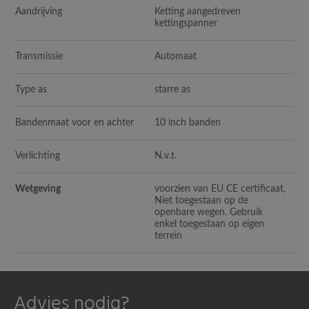
Aandrijving
Ketting aangedreven
kettingspanner
Transmissie
Automaat
Type as
starre as
Bandenmaat voor en achter
10 inch banden
Verlichting
N.v.t.
Wetgeving
voorzien van EU CE certificaat,
Niet toegestaan op de
openbare wegen. Gebruik
enkel toegestaan op eigen
terrein
Advies nodig?