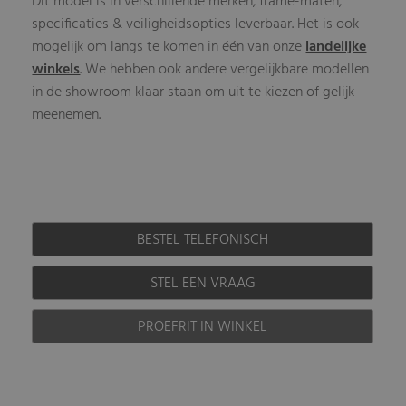
Dit model is in verschillende merken, frame-maten,
specificaties & veiligheidsopties leverbaar. Het is ook
mogelijk om langs te komen in één van onze
landelijke
winkels
. We hebben ook andere vergelijkbare modellen
in de showroom klaar staan om uit te kiezen of gelijk
meenemen.
BESTEL TELEFONISCH
STEL EEN VRAAG
PROEFRIT IN WINKEL