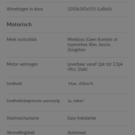
Afmetingen in doos
1050x345x555
(LxBxH)
Motorisch
Merk motorblok
Merkloos (Geen licentie) of
topmerken lifan, loncin,
Zongshen
Motor vermogen
Leverbaar vanaf 2pk tot 3.5pk
49cc 2takt
Snelheid
Max. 45km/h
Snelheidsbegrenzer aanwezig
Ja, zeker!
Startmechanisme
Easy trekstarter
Versnellingsbak
Automaat