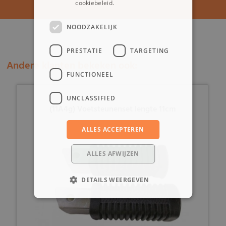
cookiebeleid.
Lees verder
NOODZAKELIJK
PRESTATIE
TARGETING
Andere klanten bekeken ook:
FUNCTIONEEL
UNCLASSIFIED
(11A4g) Voetsteunenset lengte 11cm
ALLES ACCEPTEREN
ALLES AFWIJZEN
DETAILS WEERGEVEN