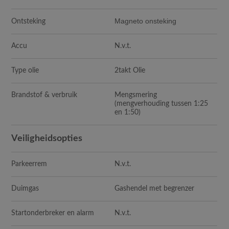
Magneto onsteking
Ontsteking
Accu
N.v.t.
Type olie
2takt Olie
Brandstof & verbruik
Mengsmering
(mengverhouding tussen 1:25
en 1:50)
Veiligheidsopties
Parkeerrem
N.v.t.
Duimgas
Gashendel met begrenzer
Startonderbreker en alarm
N.v.t.