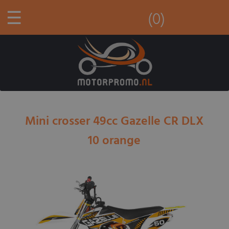
☰
(0)
Mini crosser 49cc Gazelle CR DLX
10 orange