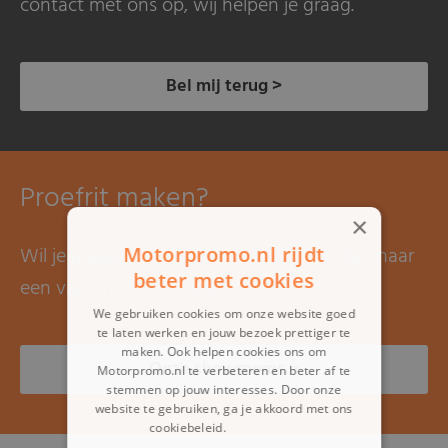
contact met ons op, wij helpen je graag.
Bel mij terug >
Proefrit maken?
×
Motorpromo.nl rijdt
Wil je graag een proefrit maken? Kom dan naar
beter met cookies
een van onze showrooms.
We gebruiken cookies om onze website goed
te laten werken en jouw bezoek prettiger te
maken. Ook helpen cookies ons om
Onze showrooms >
Motorpromo.nl te verbeteren en beter af te
stemmen op jouw interesses. Door onze
website te gebruiken, ga je akkoord met ons
cookiebeleid.
Lees verder