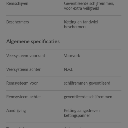
Remschijven
Geventileerde schijfremmen,
voor extra veiligheid
Beschermers
Ketting en tandwiel
beschermers
Algemene specificaties
Veersysteem voorkant
Voorvork
Veersysteem achter
N.v.t.
Remsysteem voor
schijfremmen geventileerd
Remsysteem achter
geventileerde schijfremmen
Aandrijving
Ketting aangedreven
kettingspanner