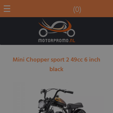
☰
(0)
Mini Chopper sport 2 49cc 6 inch
black