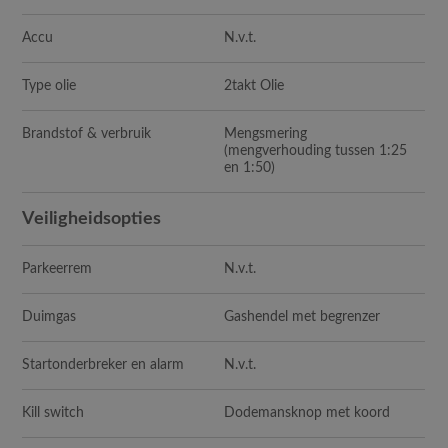
Accu
N.v.t.
Type olie
2takt Olie
Brandstof & verbruik
Mengsmering
(mengverhouding tussen 1:25
en 1:50)
Veiligheidsopties
Parkeerrem
N.v.t.
Duimgas
Gashendel met begrenzer
Startonderbreker en alarm
N.v.t.
Kill switch
Dodemansknop met koord