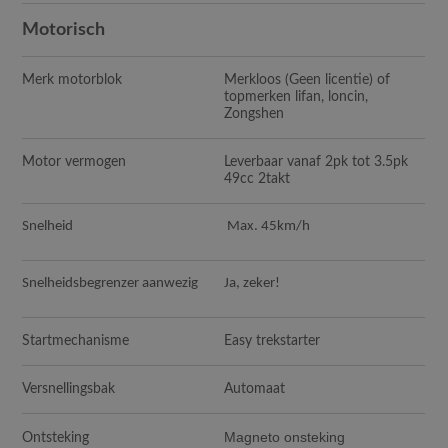
Motorisch
Merk motorblok
Merkloos (Geen licentie) of
topmerken lifan, loncin,
Zongshen
Motor vermogen
Leverbaar vanaf 2pk tot 3.5pk
49cc 2takt
Snelheid
Max. 45km/h
Snelheidsbegrenzer aanwezig
Ja, zeker!
Startmechanisme
Easy trekstarter
Versnellingsbak
Automaat
Magneto onsteking
Ontsteking