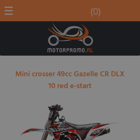
☰
(0)
Mini crosser 49cc Gazelle CR DLX
10 red e-start