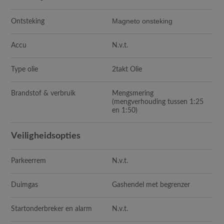
Magneto onsteking
Ontsteking
Accu
N.v.t.
Type olie
2takt Olie
Brandstof & verbruik
Mengsmering
(mengverhouding tussen 1:25
en 1:50)
Veiligheidsopties
Parkeerrem
N.v.t.
Duimgas
Gashendel met begrenzer
Startonderbreker en alarm
N.v.t.