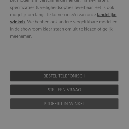
Dit model is in verschillende merken, frame-maten,
specificaties & veiligheidsopties leverbaar. Het is ook
mogelijk om langs te komen in één van onze
landelijke
winkels
. We hebben ook andere vergelijkbare modellen
in de showroom klaar staan om uit te kiezen of gelijk
meenemen.
BESTEL TELEFONISCH
STEL EEN VRAAG
PROEFRIT IN WINKEL