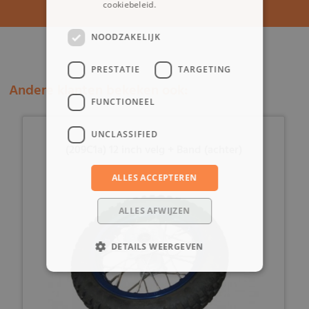
cookiebeleid.
Lees verder
NOODZAKELIJK
PRESTATIE
TARGETING
Andere klanten bekeken ook:
FUNCTIONEEL
UNCLASSIFIED
(209C1a) 12 inch velg + Band (achter)
ALLES ACCEPTEREN
ALLES AFWIJZEN
DETAILS WEERGEVEN