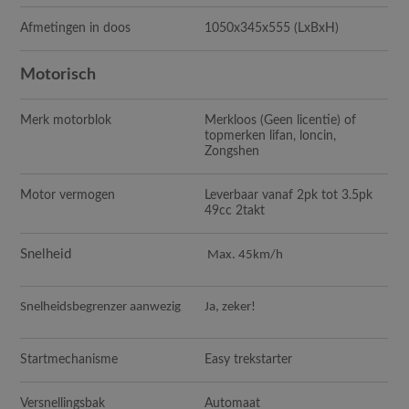
Afmetingen in doos
1050x345x555
(LxBxH)
Motorisch
Merk motorblok
Merkloos (Geen licentie) of
topmerken lifan, loncin,
Zongshen
Motor vermogen
Leverbaar vanaf 2pk tot 3.5pk
49cc 2takt
Snelheid
Max. 45km/h
Snelheidsbegrenzer aanwezig
Ja, zeker!
Startmechanisme
Easy trekstarter
Versnellingsbak
Automaat