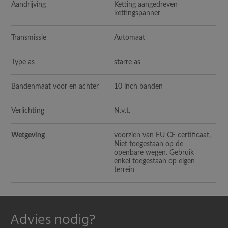
Aandrijving
Ketting aangedreven
kettingspanner
Transmissie
Automaat
Type as
starre as
Bandenmaat voor en achter
10 inch banden
Verlichting
N.v.t.
Wetgeving
voorzien van EU CE certificaat,
Niet toegestaan op de
openbare wegen. Gebruik
enkel toegestaan op eigen
terrein
Advies nodig?