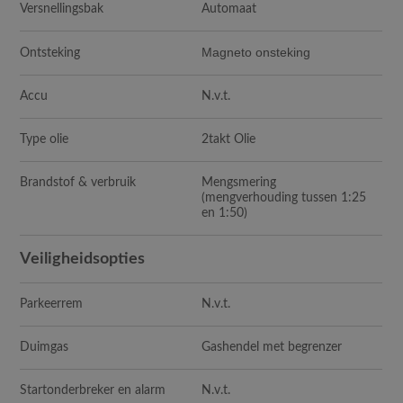
Versnellingsbak
Automaat
Magneto onsteking
Ontsteking
Accu
N.v.t.
Type olie
2takt Olie
Brandstof & verbruik
Mengsmering
(mengverhouding tussen 1:25
en 1:50)
Veiligheidsopties
Parkeerrem
N.v.t.
Duimgas
Gashendel met begrenzer
Startonderbreker en alarm
N.v.t.