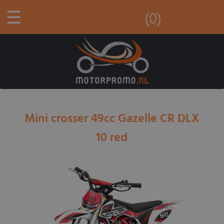
☰
(0)
Mini crosser 49cc Gazelle CR DLX
10 red