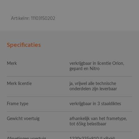
Artikelnr: 11103150202
Specificaties
Merk
verkrijgbaar in licentie Orion,
gepard en Nitro
Merk licentie
ja, vrijwel alle technische
onderdelen zijn leverbaar
Frame type
verkrijgbaar in 3 staaldiktes
Gewicht voertuig
afhankelijk van het frametype,
tot 65kg belastbaar
Afmetingen voertuig
1220x335x810
(LxBxH)