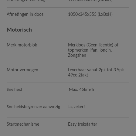
Afmetingen in doos
1050x345x555
(LxBxH)
Motorisch
Merk motorblok
Merkloos (Geen licentie) of
topmerken lifan, loncin,
Zongshen
Motor vermogen
Leverbaar vanaf 2pk tot 3.5pk
49cc 2takt
Snelheid
Max. 45km/h
Snelheidsbegrenzer aanwezig
Ja, zeker!
Startmechanisme
Easy trekstarter