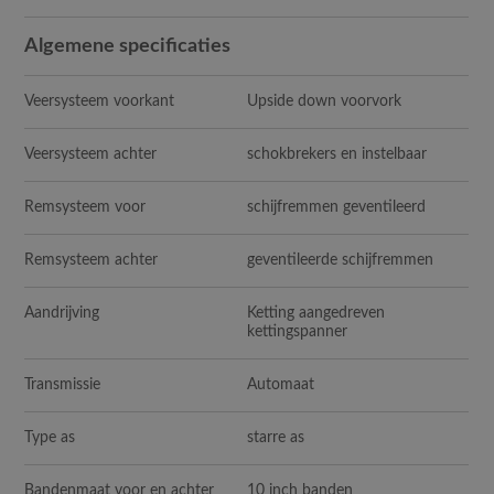
Algemene specificaties
Veersysteem voorkant
Upside down voorvork
Veersysteem achter
schokbrekers en instelbaar
Remsysteem voor
schijfremmen geventileerd
Remsysteem achter
geventileerde schijfremmen
Aandrijving
Ketting aangedreven
kettingspanner
Transmissie
Automaat
Type as
starre as
Bandenmaat voor en achter
10 inch banden