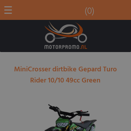
☰
(0)
MiniCrosser dirtbike Gepard Turo
Rider 10/10 49cc Green