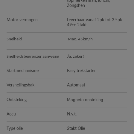
topmerken lifan, loncin,
Zongshen
Motor vermogen
Leverbaar vanaf 2pk tot 3.5pk
49cc 2takt
Snelheid
Max. 45km/h
Snelheidsbegrenzer aanwezig
J
a, zeker!
Startmechanisme
Easy trekstarter
Versnellingsbak
Automaat
Magneto onsteking
Ontsteking
Accu
N.v.t.
Type olie
2takt Olie