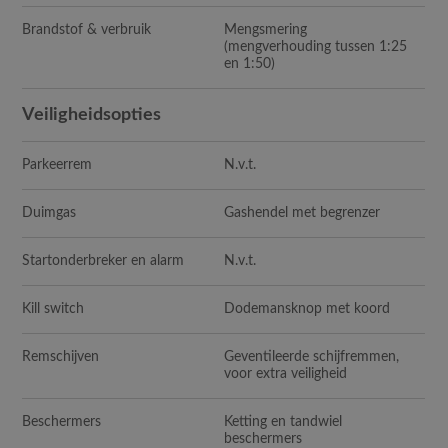
Brandstof & verbruik
Mengsmering
(mengverhouding tussen 1:25
en 1:50)
Veiligheidsopties
Parkeerrem
N.v.t.
Duimgas
Gashendel met begrenzer
Startonderbreker en alarm
N.v.t.
Kill switch
Dodemansknop met koord
Remschijven
Geventileerde schijfremmen,
voor extra veiligheid
Beschermers
Ketting en tandwiel
beschermers