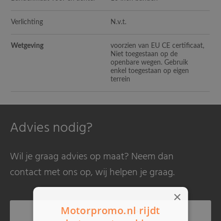
Verlichting
N.v.t.
Wetgeving
voorzien van EU CE certificaat,
Niet toegestaan op de
openbare wegen. Gebruik
enkel toegestaan op eigen
terrein
Advies nodig?
Wil je graag advies op maat? Neem dan
contact met ons op, wij helpen je graag.
×
Motorpromo.nl rijdt
Bel mij terug >