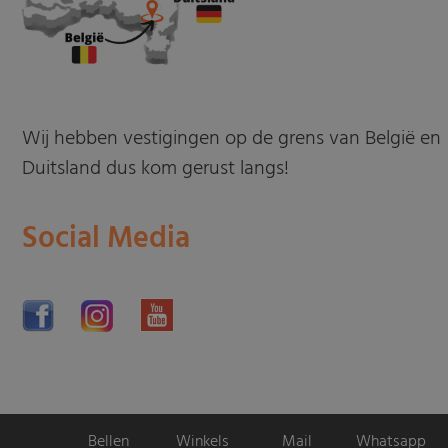
Wij hebben vestigingen op de grens van België en
Duitsland dus kom gerust langs!
Social Media
Bellen
Winkels
Mail
Whatsapp
Motorpromo.nl door
ProShops