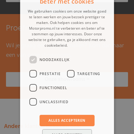
beter met cookies
We gebruiken cookies om onze website goed
te laten werken en jouw bezoek prettiger te
maken. Ook helpen cookies ons om
Proefrit maken?
Motorpromo.nl te verbeteren en beter af te
stemmen op jouw interesses. Door onze
website te gebruiken, ga je akkoord met ons
Wil je graag een proefrit maken? Kom dan naar
cookiebeleid.
Lees verder
een van onze showrooms.
NOODZAKELIJK
PRESTATIE
TARGETING
Onze showrooms >
FUNCTIONEEL
UNCLASSIFIED
ALLES ACCEPTEREN
Andere klanten bekeken ook: